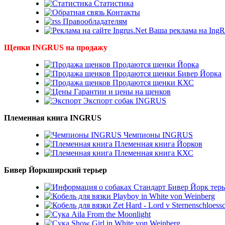
Статистика
Контакты
Правообладателям
Ваша реклама на IngR
Щенки INGRUS на продажу
Продаются щенки Йорка
Продаются щенки Бивер Йорка
Продаются щенки КХС
Гарантии и цены на щенков
Экспорт собак INGRUS
Племенная книга INGRUS
Чемпионы INGRUS
Племенная книга Йорков
Племенная книга КХС
Бивер Йоркширский терьер
Стандарт Бивер Йорк терь
Playboy in White von Weinberg
Zet Hard - Lord v Sternenschloess
Aila From the Moonlight
Show Girl in White von Weinberg