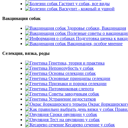
Гастрит у собак, все виды
Васкулит - кожный и ушной
Вакцинация собак
Здоровье собаки, Вакцинация
Полезные советы о вакцинаци
Подготовка щенка к вакц
Вакцинация, особое мнение
Селекция, вязка, роды
Генетика, теория и практика
Непонозубость у собак
Основы селекции собак
Основные принципы селекции
Признаки и пороки селекции
Питомниковая слепота
Советы заводчикам собак
Устранение недостатков
Окрас йоркширского
Правил
Сроки овуляции у собак
Тест на овуляцию у собак
Кесарево сечение у собак