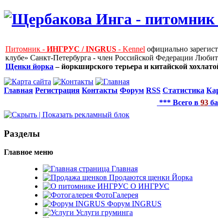
Питомник -
ИНГРУС / INGRUS
- Kennel
официально зарегис
клубе» Санкт-Петербурга - член Российской Федерации Любит
Щенки йорка
– йоркширского терьера и китайской хохлатой
Главная
Регистрация
Контакты
Форум
RSS
Статистика
Ка
*** Всего в
93
ба
Рaзделы
Главное меню
Главная
Продаются щенки Йорка
О ИНГРУС
ФотоГалерея
Форум INGRUS
Услуги груминга