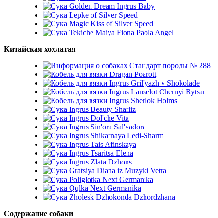
Golden Dream Ingrus Baby
Lepke of Silver Speed
Magic Kiss of Silver Speed
Tekiche Maiya Fiona Paola Angel
Китайская хохлатая
Стандарт породы № 288
Dragan Poarott
Ingrus Gril'yazh v Shokolade
Ingrus Lanselot Chernyi Rytsar
Ingrus Sherlok Holms
Ingrus Beauty Sharliz
Ingrus Dol'che Vita
Ingrus Sin'ora Sal'vadora
Ingrus Shikarnaya Ledi-Sharm
Ingrus Tais Afinskaya
Ingrus Tsaritsa Elena
Ingrus Zlata Dzhons
Gratsiya Diana iz Muzyki Vetra
Poliglotka Next Germanika
Qqlka Next Germanika
Zholesk Dzhokonda Dzhordzhana
Содержание собаки