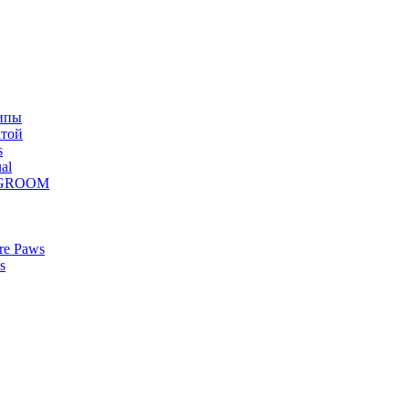
ипы
атой
s
al
Z GROOM
re Paws
s