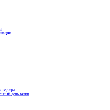
и
инации
 терьера
ьный день вязки