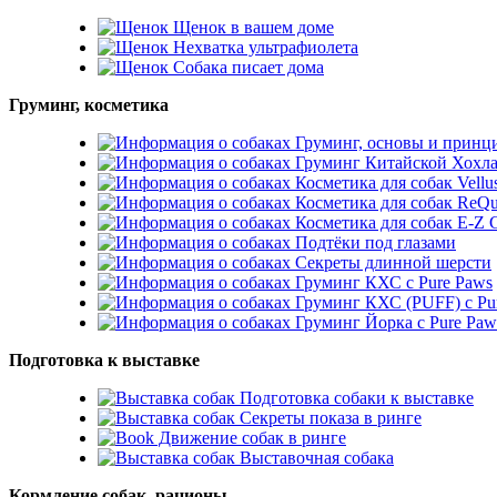
Щенок в вашем доме
Нехватка ультрафиолета
Собака писает дома
Груминг, косметика
Груминг, основы и принц
Груминг Китайской Хохл
Косметика для собак Vellu
Косметика для собак ReQu
Косметика для собак E-
Подтёки под глазами
Секреты длинной шерсти
Груминг КХС с Pure Paws
Груминг КХС (PUFF) с Pu
Груминг Йорка с Pure Paw
Подготовка к выставке
Подготовка собаки к выставке
Секреты показа в ринге
Движение собак в ринге
Выставочная собака
Кормление собак, рационы