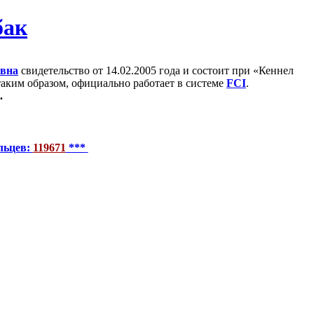
евна
свидетельство от 14.02.2005 года и состоит при «Кеннел
 таким образом, официально работает в системе
FCI
.
.
льцев:
119671
***