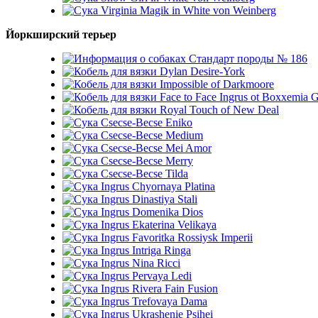
Virginia Magik in White von Weinberg
Йоркширский терьер
Стандарт породы № 186
Dylan Desire-York
Impossible of Darkmoore
Face to Face Ingrus ot Boxxemia 
Royal Touch of New Deal
Csecse-Becse Eniko
Csecse-Becse Medium
Csecse-Becse Mei Amor
Csecse-Becse Merry
Csecse-Becse Tilda
Ingrus Chyornaya Platina
Ingrus Dinastiya Stali
Ingrus Domenika Dios
Ingrus Ekaterina Velikaya
Ingrus Favoritka Rossiysk Imperii
Ingrus Intriga Ringa
Ingrus Nina Ricci
Ingrus Pervaya Ledi
Ingrus Rivera Fain Fusion
Ingrus Trefovaya Dama
Ingrus Ukrashenie Psihei