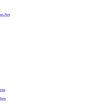
us.Net
ера
chen