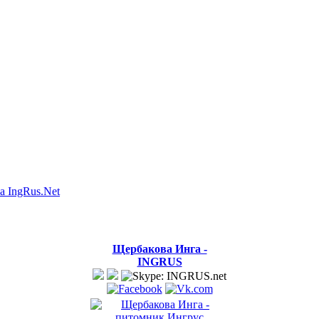
а IngRus.Net
Щербакова Инга -
INGRUS