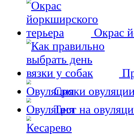
Окрас й
Пр
Сроки овуляции
Тест на овуляци