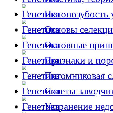
Непонозубость 
Основы селекци
Основные принц
Признаки и пор
Питомниковая с
Советы заводчи
Устранение недо