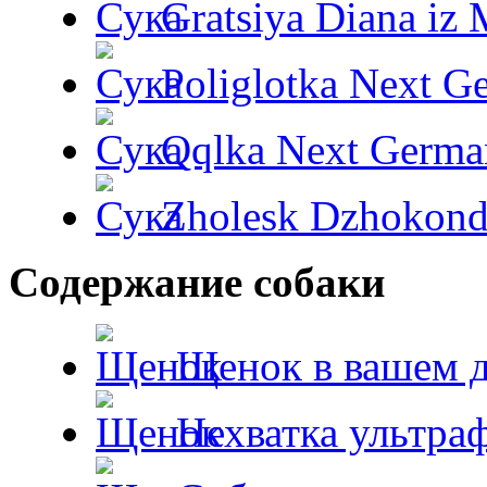
Gratsiya Diana iz 
Poliglotka Next G
Qqlka Next Germa
Zholesk Dzhokond
Содержание собаки
Щенок в вашем 
Нехватка ультра