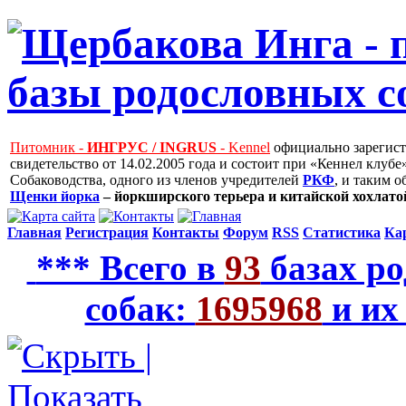
Питомник -
ИНГРУС / INGRUS
- Kennel
официально зарегис
свидетельство от 14.02.2005 года и состоит при «Кеннел клу
Собаководства, одного из членов учредителей
РКФ
, и таким 
Щенки йорка
– йоркширского терьера и китайской хохлатой
Главная
Регистрация
Контакты
Форум
RSS
Статистика
Ка
*** Всего в
93
базах ро
собак:
1695968
и их