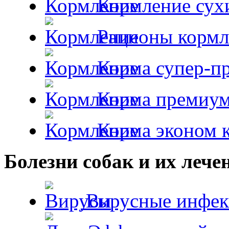
Кормление сух
Рационы кормл
Корма супер-пр
Корма премиум
Корма эконом к
Болезни собак и их лече
Вирусные инфек