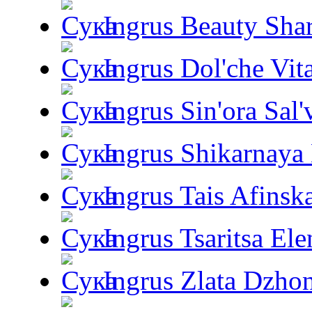
Ingrus Beauty Shar
Ingrus Dol'che Vit
Ingrus Sin'ora Sal'
Ingrus Shikarnaya
Ingrus Tais Afinsk
Ingrus Tsaritsa Ele
Ingrus Zlata Dzho