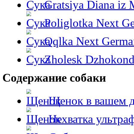
Gratsiya Diana iz 
Poliglotka Next G
Qqlka Next Germa
Zholesk Dzhokond
Содержание собаки
Щенок в вашем 
Нехватка ультра