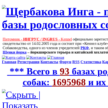
Питомник -
ИНГРУС / INGRUS
- Kennel
официально зарегис
свидетельство от 14.02.2005 года и состоит при «Кеннел клу
Собаководства, одного из членов учредителей
РКФ
, и таким 
Щенки йорка
– йоркширского терьера и китайской хохлатой
Главная
Регистрация
Контакты
Форум
RSS
Статистика
Ка
*** Всего в
93
базах ро
собак:
1695968
и их