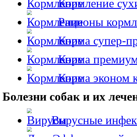
Кормление сух
Рационы кормл
Корма супер-пр
Корма премиум
Корма эконом к
Болезни собак и их лече
Вирусные инфек