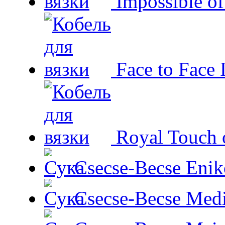
Impossible o
Face to Face 
Royal Touch 
Csecse-Becse Enik
Csecse-Becse Med