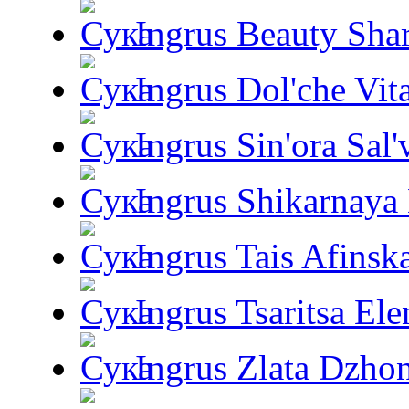
Ingrus Beauty Shar
Ingrus Dol'che Vit
Ingrus Sin'ora Sal'
Ingrus Shikarnaya
Ingrus Tais Afinsk
Ingrus Tsaritsa Ele
Ingrus Zlata Dzho