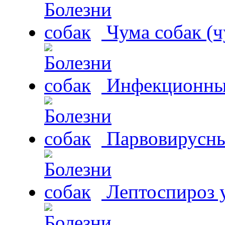
Чума собак (ч
Инфекционный
Парвовирусны
Лептоспироз у