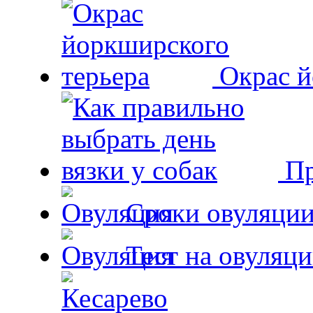
Окрас й
Пр
Сроки овуляции
Тест на овуляци