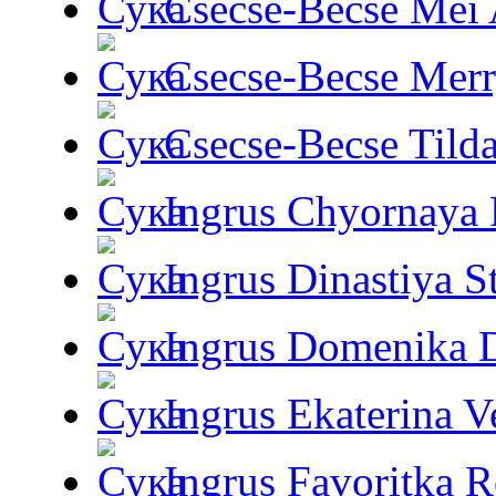
Csecse-Becse Mei
Csecse-Becse Mer
Csecse-Becse Tild
Ingrus Chyornaya P
Ingrus Dinastiya St
Ingrus Domenika 
Ingrus Ekaterina V
Ingrus Favoritka R