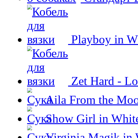
Playboy in W
Zet Hard - Lo
Aila From the Moo
Show Girl in Whit
Virginia Magik in