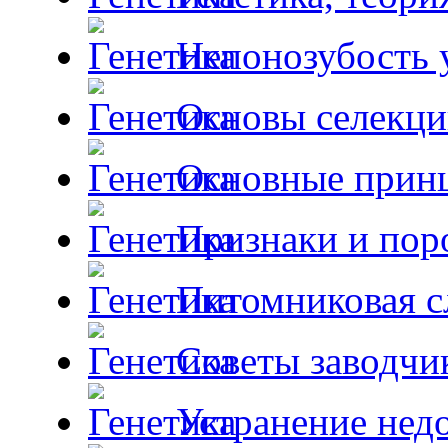
Непонозубость 
Основы селекци
Основные принц
Признаки и пор
Питомниковая с
Советы заводчи
Устранение недо