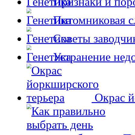
Признаки и пор
Питомниковая с
Советы заводчи
Устранение недо
Окрас й