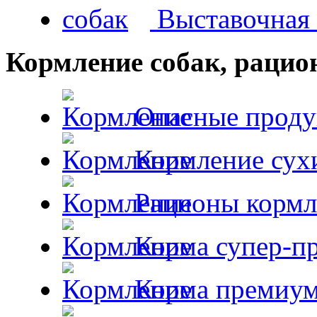
Выставочная 
Кормление собак, раци
Опасные проду
Кормление сух
Рационы кормл
Корма супер-пр
Корма премиум