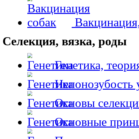
Вакцинация,
Селекция, вязка, роды
Генетика, теори
Непонозубость 
Основы селекци
Основные принц