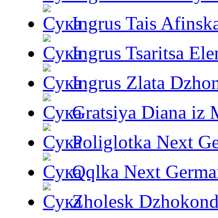
Ingrus Tais Afinsk
Ingrus Tsaritsa Ele
Ingrus Zlata Dzho
Gratsiya Diana iz 
Poliglotka Next G
Qqlka Next Germa
Zholesk Dzhokond