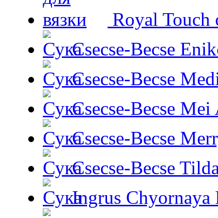
Royal Touch 
Csecse-Becse Enik
Csecse-Becse Med
Csecse-Becse Mei
Csecse-Becse Mer
Csecse-Becse Tild
Ingrus Chyornaya P