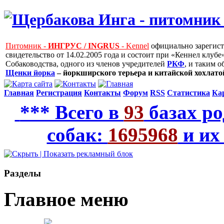
Питомник -
ИНГРУС / INGRUS
- Kennel
официально зарегис
свидетельство от 14.02.2005 года и состоит при «Кеннел клу
Собаководства, одного из членов учредителей
РКФ
, и таким 
Щенки йорка
– йоркширского терьера и китайской хохлатой
Главная
Регистрация
Контакты
Форум
RSS
Статистика
Ка
*** Всего в
93
базах ро
собак:
1695968
и их
Рaзделы
Главное меню