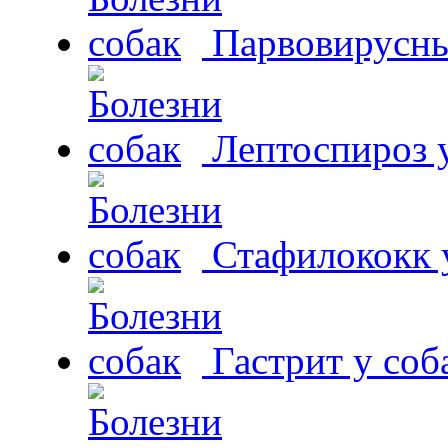
Парвовирусны
Лептоспироз у
Стафилококк у
Гастрит у соб