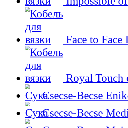
Impossible o
Face to Face 
Royal Touch 
Csecse-Becse Enik
Csecse-Becse Med