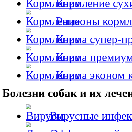
Кормление сух
Рационы кормл
Корма супер-пр
Корма премиум
Корма эконом к
Болезни собак и их лече
Вирусные инфек