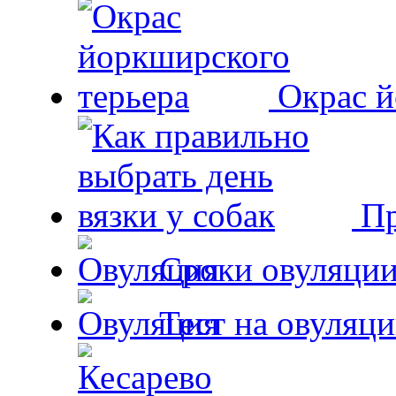
Окрас й
Пр
Сроки овуляции
Тест на овуляци