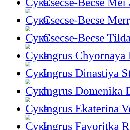
Csecse-Becse Mei
Csecse-Becse Mer
Csecse-Becse Tild
Ingrus Chyornaya P
Ingrus Dinastiya St
Ingrus Domenika 
Ingrus Ekaterina V
Ingrus Favoritka R