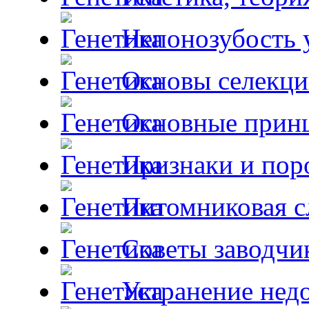
Непонозубость 
Основы селекци
Основные принц
Признаки и пор
Питомниковая с
Советы заводчи
Устранение недо