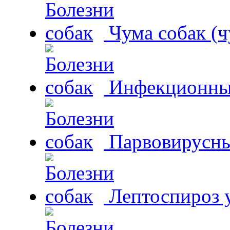
Чума собак (ч
Инфекционный
Парвовирусны
Лептоспироз у