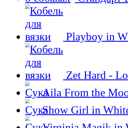
Playboy in W
Zet Hard - Lo
Aila From the Moo
Show Girl in Whit
Virginia Magik in