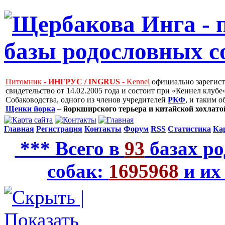
Питомник -
ИНГРУС / INGRUS
- Kennel
официально зарегис
свидетельство от 14.02.2005 года и состоит при «Кеннел клу
Собаководства, одного из членов учредителей
РКФ
, и таким 
Щенки йорка
– йоркширского терьера и китайской хохлатой
Главная
Регистрация
Контакты
Форум
RSS
Статистика
Ка
*** Всего в
93
базах ро
собак:
1695968
и их