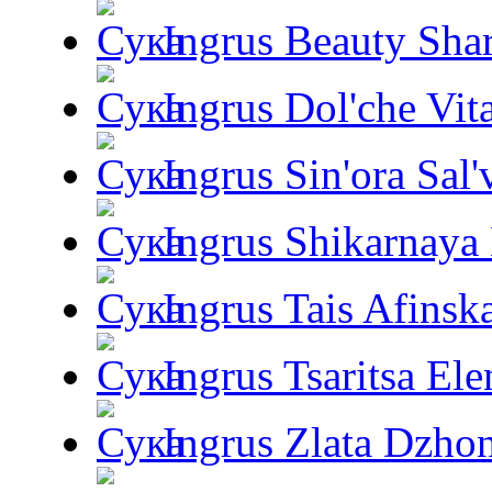
Ingrus Beauty Shar
Ingrus Dol'che Vit
Ingrus Sin'ora Sal'
Ingrus Shikarnaya
Ingrus Tais Afinsk
Ingrus Tsaritsa Ele
Ingrus Zlata Dzho