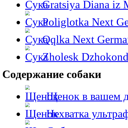
Gratsiya Diana iz 
Poliglotka Next G
Qqlka Next Germa
Zholesk Dzhokond
Содержание собаки
Щенок в вашем 
Нехватка ультра