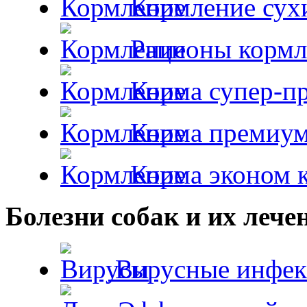
Кормление сух
Рационы кормл
Корма супер-пр
Корма премиум
Корма эконом к
Болезни собак и их лече
Вирусные инфек