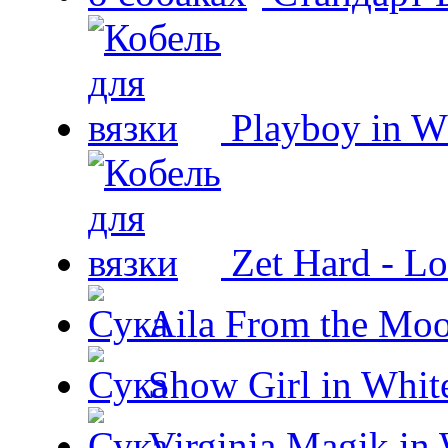
Playboy in W
Zet Hard - Lo
Aila From the Moo
Show Girl in Whit
Virginia Magik in