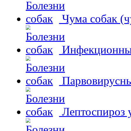
Чума собак (ч
Инфекционный
Парвовирусны
Лептоспироз у