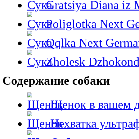
Gratsiya Diana iz 
Poliglotka Next G
Qqlka Next Germa
Zholesk Dzhokond
Содержание собаки
Щенок в вашем 
Нехватка ультра