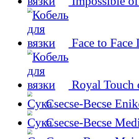
Impossible o
Face to Face 
Royal Touch 
Csecse-Becse Enik
Csecse-Becse Med