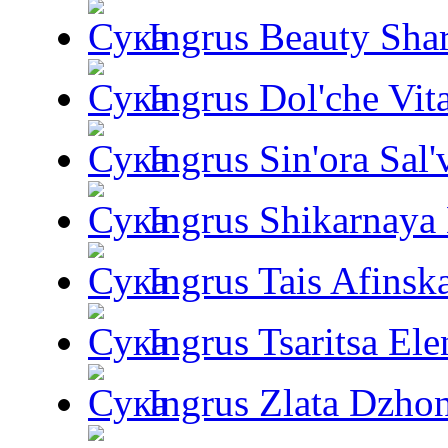
Ingrus Beauty Shar
Ingrus Dol'che Vit
Ingrus Sin'ora Sal'
Ingrus Shikarnaya
Ingrus Tais Afinsk
Ingrus Tsaritsa Ele
Ingrus Zlata Dzho