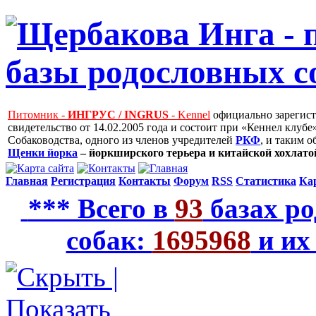
Питомник -
ИНГРУС / INGRUS
- Kennel
официально зарегис
свидетельство от 14.02.2005 года и состоит при «Кеннел клу
Собаководства, одного из членов учредителей
РКФ
, и таким 
Щенки йорка
– йоркширского терьера и китайской хохлатой
Главная
Регистрация
Контакты
Форум
RSS
Статистика
Ка
*** Всего в
93
базах ро
собак:
1695968
и их