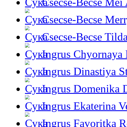
Csecse-Becse Mei
Csecse-Becse Mer
Csecse-Becse Tild
Ingrus Chyornaya P
Ingrus Dinastiya St
Ingrus Domenika 
Ingrus Ekaterina V
Ingrus Favoritka R