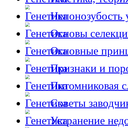
Непонозубость 
Основы селекци
Основные принц
Признаки и пор
Питомниковая с
Советы заводчи
Устранение недо