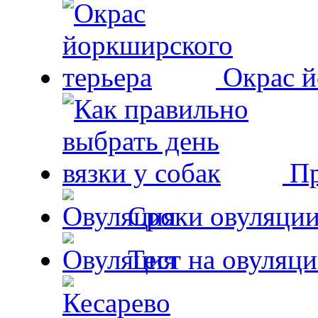
Окрас й
Пр
Сроки овуляции
Тест на овуляци