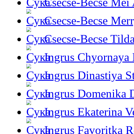
Csecse-Becse Mei
Csecse-Becse Mer
Csecse-Becse Tild
Ingrus Chyornaya P
Ingrus Dinastiya St
Ingrus Domenika 
Ingrus Ekaterina V
Ingrus Favoritka R