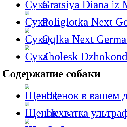
Gratsiya Diana iz 
Poliglotka Next G
Qqlka Next Germa
Zholesk Dzhokond
Содержание собаки
Щенок в вашем 
Нехватка ультра