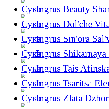
Ingrus Beauty Shar
Ingrus Dol'che Vit
Ingrus Sin'ora Sal'
Ingrus Shikarnaya
Ingrus Tais Afinsk
Ingrus Tsaritsa Ele
Ingrus Zlata Dzho