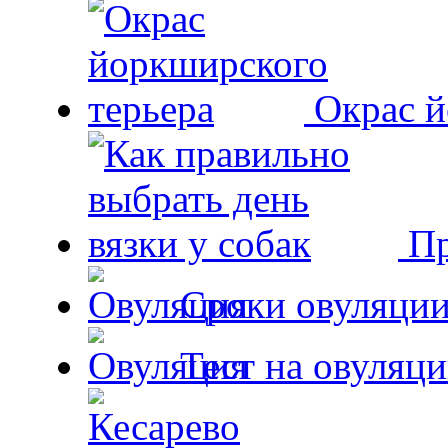
Окрас й
Пр
Сроки овуляции
Тест на овуляци