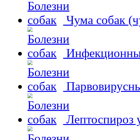
Чума собак (ч
Инфекционный
Парвовирусны
Лептоспироз у