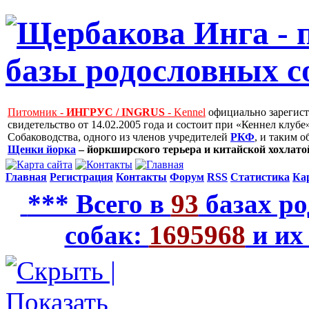
Питомник -
ИНГРУС / INGRUS
- Kennel
официально зарегис
свидетельство от 14.02.2005 года и состоит при «Кеннел клу
Собаководства, одного из членов учредителей
РКФ
, и таким 
Щенки йорка
– йоркширского терьера и китайской хохлатой
Главная
Регистрация
Контакты
Форум
RSS
Статистика
Ка
*** Всего в
93
базах ро
собак:
1695968
и их