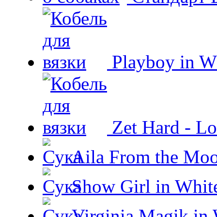
Playboy in W
Zet Hard - Lo
Aila From the Moo
Show Girl in Whit
Virginia Magik in