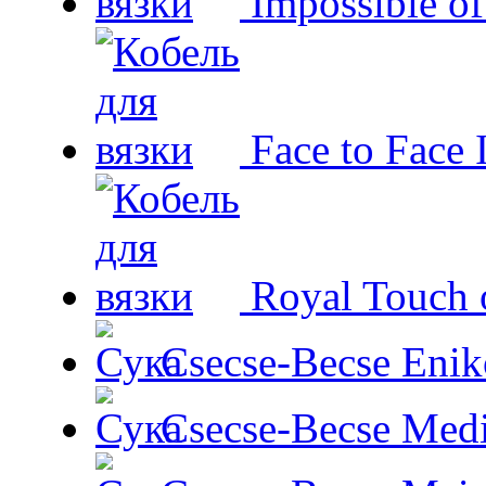
Impossible o
Face to Face 
Royal Touch 
Csecse-Becse Enik
Csecse-Becse Med