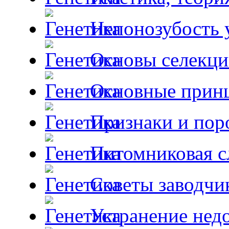
Непонозубость 
Основы селекци
Основные принц
Признаки и пор
Питомниковая с
Советы заводчи
Устранение недо