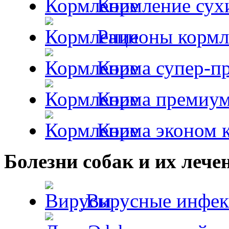
Кормление сух
Рационы кормл
Корма супер-пр
Корма премиум
Корма эконом к
Болезни собак и их лече
Вирусные инфек