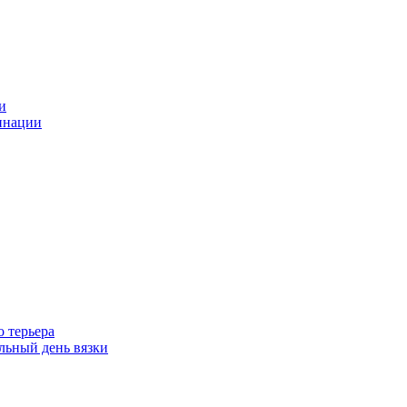
и
инации
 терьера
ьный день вязки