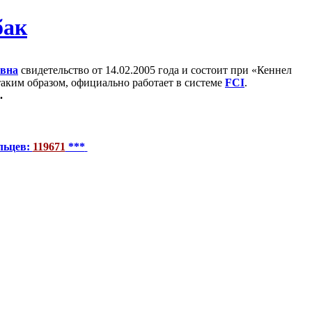
евна
свидетельство от 14.02.2005 года и состоит при «Кеннел
 таким образом, официально работает в системе
FCI
.
.
льцев:
119671
***