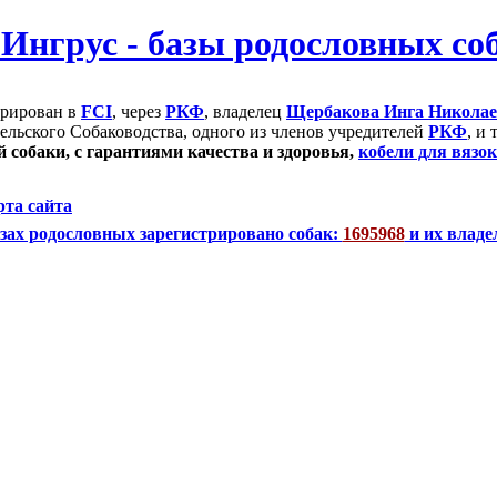
трирован в
FCI
, через
РКФ
, владелец
Щербакова Инга Никола
ельского Собаководства, одного из членов учредителей
РКФ
, и
 собаки, с гарантиями качества и здоровья,
кобели для вязок
рта сайта
зах родословных зарегистрировано собак:
1695968
и их владе