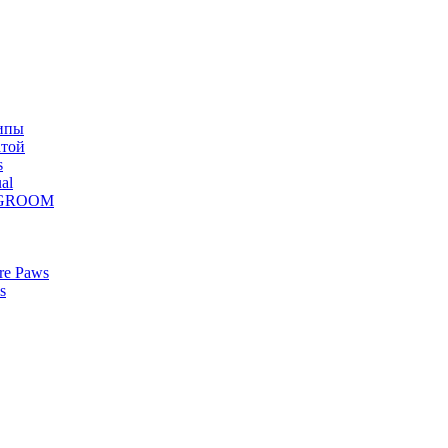
ипы
атой
s
al
Z GROOM
re Paws
s