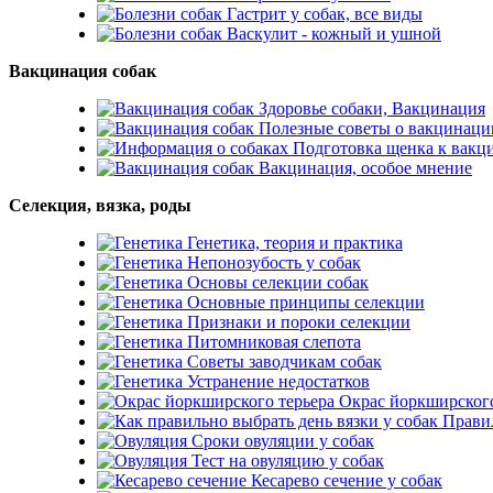
Гастрит у собак, все виды
Васкулит - кожный и ушной
Вакцинация собак
Здоровье собаки, Вакцинация
Полезные советы о вакцинаци
Подготовка щенка к вакц
Вакцинация, особое мнение
Селекция, вязка, роды
Генетика, теория и практика
Непонозубость у собак
Основы селекции собак
Основные принципы селекции
Признаки и пороки селекции
Питомниковая слепота
Советы заводчикам собак
Устранение недостатков
Окрас йоркширского
Правил
Сроки овуляции у собак
Тест на овуляцию у собак
Кесарево сечение у собак