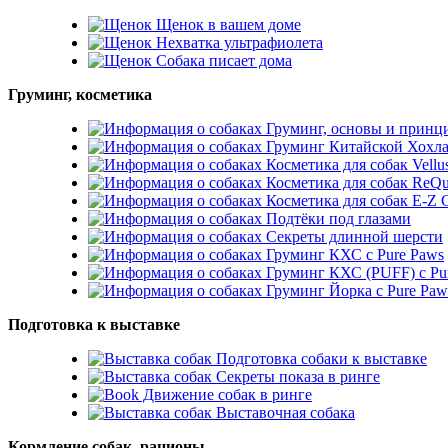
Щенок в вашем доме
Нехватка ультрафиолета
Собака писает дома
Груминг, косметика
Груминг, основы и принц
Груминг Китайской Хохл
Косметика для собак Vellu
Косметика для собак ReQu
Косметика для собак E-
Подтёки под глазами
Секреты длинной шерсти
Груминг КХС с Pure Paws
Груминг КХС (PUFF) с Pu
Груминг Йорка с Pure Paw
Подготовка к выставке
Подготовка собаки к выставке
Секреты показа в ринге
Движение собак в ринге
Выставочная собака
Кормление собак, рационы