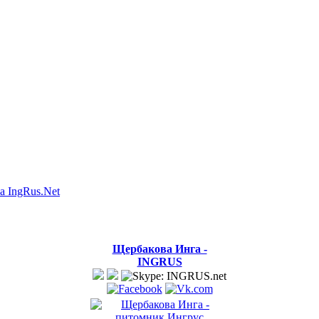
а IngRus.Net
Щербакова Инга -
INGRUS