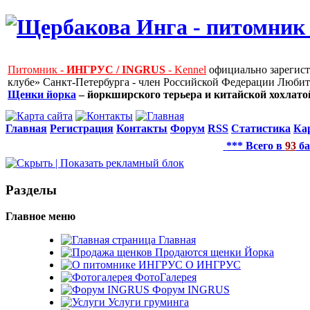
Питомник -
ИНГРУС / INGRUS
- Kennel
официально зарегис
клубе» Санкт-Петербурга - член Российской Федерации Любит
Щенки йорка
– йоркширского терьера и китайской хохлатой
Главная
Регистрация
Контакты
Форум
RSS
Статистика
Ка
*** Всего в
93
ба
Рaзделы
Главное меню
Главная
Продаются щенки Йорка
О ИНГРУС
ФотоГалерея
Форум INGRUS
Услуги груминга