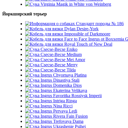
Virginia Magik in White von Weinberg
Йоркширский терьер
Стандарт породы № 186
Dylan Desire-York
Impossible of Darkmoore
Face to Face Ingrus ot Boxxemia 
Royal Touch of New Deal
Csecse-Becse Eniko
Csecse-Becse Medium
Csecse-Becse Mei Amor
Csecse-Becse Merry
Csecse-Becse Tilda
Ingrus Chyornaya Platina
Ingrus Dinastiya Stali
Ingrus Domenika Dios
Ingrus Ekaterina Velikaya
Ingrus Favoritka Rossiysk Imperii
Ingrus Intriga Ringa
Ingrus Nina Ricci
Ingrus Pervaya Ledi
Ingrus Rivera Fain Fusion
Ingrus Trefovaya Dama
Ingrus Ukrashenie Psihei