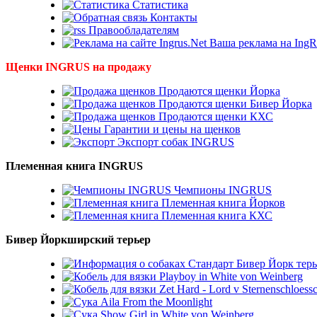
Статистика
Контакты
Правообладателям
Ваша реклама на IngR
Щенки INGRUS на продажу
Продаются щенки Йорка
Продаются щенки Бивер Йорка
Продаются щенки КХС
Гарантии и цены на щенков
Экспорт собак INGRUS
Племенная книга INGRUS
Чемпионы INGRUS
Племенная книга Йорков
Племенная книга КХС
Бивер Йоркширский терьер
Стандарт Бивер Йорк терь
Playboy in White von Weinberg
Zet Hard - Lord v Sternenschloess
Aila From the Moonlight
Show Girl in White von Weinberg