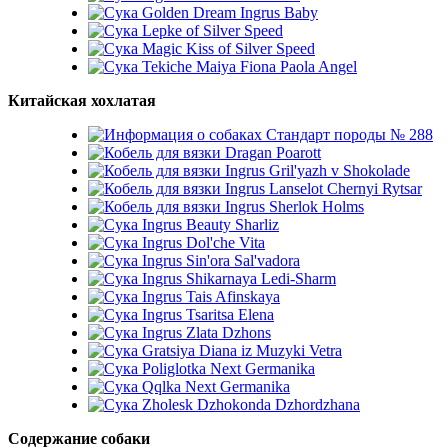
Golden Dream Ingrus Baby
Lepke of Silver Speed
Magic Kiss of Silver Speed
Tekiche Maiya Fiona Paola Angel
Китайская хохлатая
Стандарт породы № 288
Dragan Poarott
Ingrus Gril'yazh v Shokolade
Ingrus Lanselot Chernyi Rytsar
Ingrus Sherlok Holms
Ingrus Beauty Sharliz
Ingrus Dol'che Vita
Ingrus Sin'ora Sal'vadora
Ingrus Shikarnaya Ledi-Sharm
Ingrus Tais Afinskaya
Ingrus Tsaritsa Elena
Ingrus Zlata Dzhons
Gratsiya Diana iz Muzyki Vetra
Poliglotka Next Germanika
Qqlka Next Germanika
Zholesk Dzhokonda Dzhordzhana
Содержание собаки