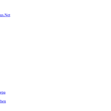
us.Net
ера
chen