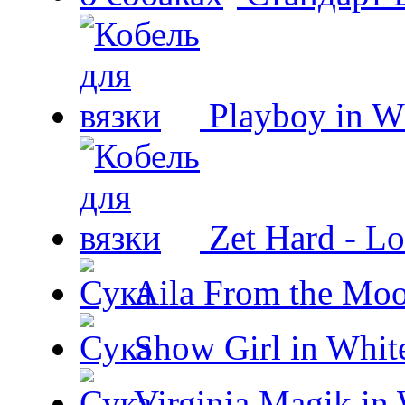
Playboy in W
Zet Hard - Lo
Aila From the Moo
Show Girl in Whit
Virginia Magik in