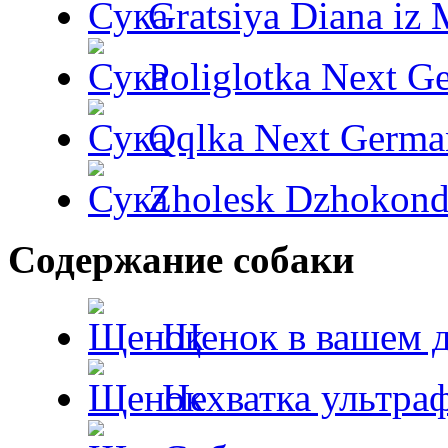
Gratsiya Diana iz 
Poliglotka Next G
Qqlka Next Germa
Zholesk Dzhokond
Содержание собаки
Щенок в вашем 
Нехватка ультра