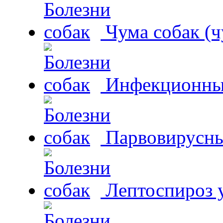
Чума собак (ч
Инфекционный
Парвовирусны
Лептоспироз у