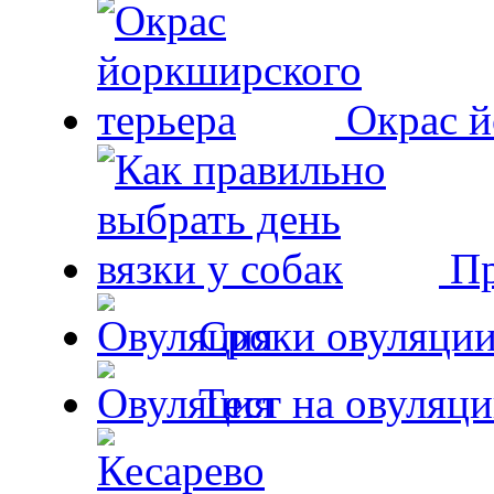
Окрас й
Пр
Сроки овуляции
Тест на овуляци