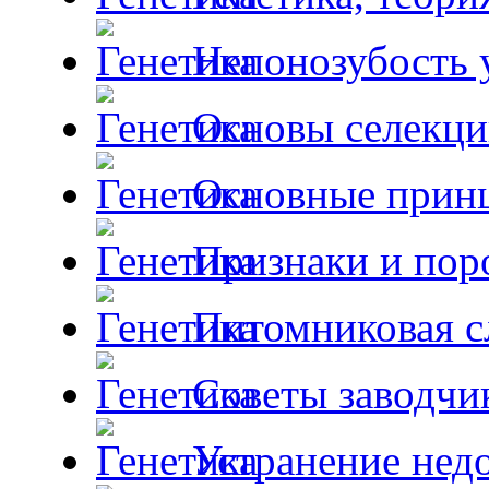
Непонозубость 
Основы селекци
Основные принц
Признаки и пор
Питомниковая с
Советы заводчи
Устранение недо