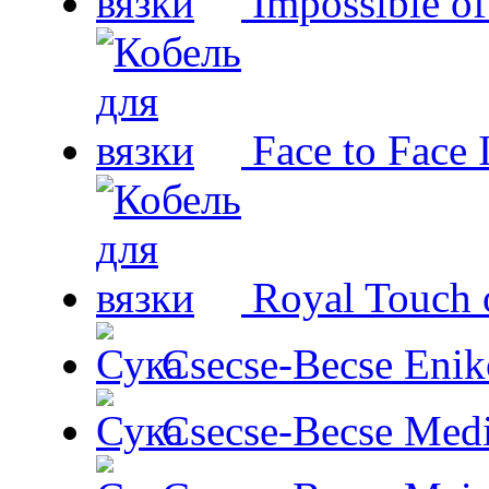
Impossible o
Face to Face 
Royal Touch 
Csecse-Becse Enik
Csecse-Becse Med