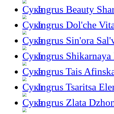
Ingrus Beauty Shar
Ingrus Dol'che Vit
Ingrus Sin'ora Sal'
Ingrus Shikarnaya
Ingrus Tais Afinsk
Ingrus Tsaritsa Ele
Ingrus Zlata Dzho