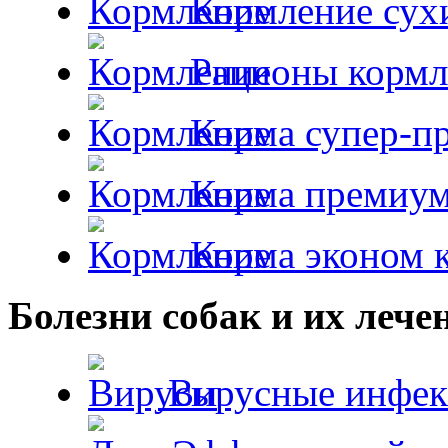
Кормление сух
Рационы кормл
Корма супер-пр
Корма премиум
Корма эконом к
Болезни собак и их лече
Вирусные инфек