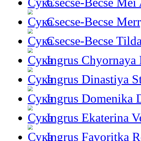
Csecse-Becse Mei
Csecse-Becse Mer
Csecse-Becse Tild
Ingrus Chyornaya P
Ingrus Dinastiya St
Ingrus Domenika 
Ingrus Ekaterina V
Ingrus Favoritka R