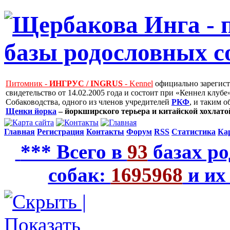
Питомник -
ИНГРУС / INGRUS
- Kennel
официально зарегис
свидетельство от 14.02.2005 года и состоит при «Кеннел клу
Собаководства, одного из членов учредителей
РКФ
, и таким 
Щенки йорка
– йоркширского терьера и китайской хохлатой
Главная
Регистрация
Контакты
Форум
RSS
Статистика
Ка
*** Всего в
93
базах ро
собак:
1695968
и их