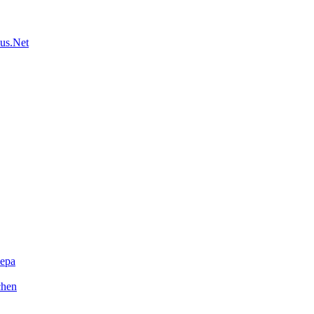
us.Net
ера
chen