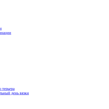
и
инации
 терьера
ьный день вязки