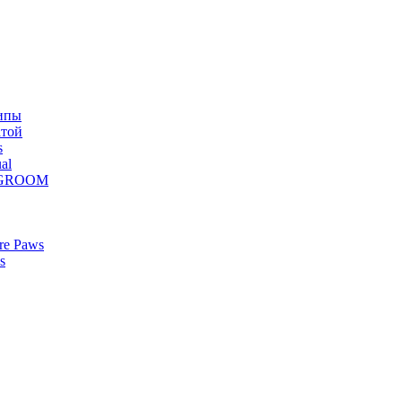
ипы
атой
s
al
Z GROOM
re Paws
s