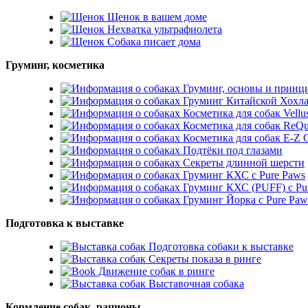
Щенок в вашем доме
Нехватка ультрафиолета
Собака писает дома
Груминг, косметика
Груминг, основы и принц
Груминг Китайской Хохл
Косметика для собак Vellu
Косметика для собак ReQu
Косметика для собак E-
Подтёки под глазами
Секреты длинной шерсти
Груминг КХС с Pure Paws
Груминг КХС (PUFF) с Pu
Груминг Йорка с Pure Paw
Подготовка к выставке
Подготовка собаки к выставке
Секреты показа в ринге
Движение собак в ринге
Выставочная собака
Кормление собак, рационы