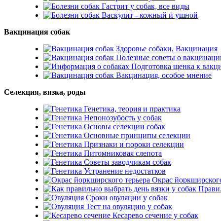
Гастрит у собак, все виды
Васкулит - кожный и ушной
Вакцинация собак
Здоровье собаки, Вакцинация
Полезные советы о вакцинаци
Подготовка щенка к вакц
Вакцинация, особое мнение
Селекция, вязка, роды
Генетика, теория и практика
Непонозубость у собак
Основы селекции собак
Основные принципы селекции
Признаки и пороки селекции
Питомниковая слепота
Советы заводчикам собак
Устранение недостатков
Окрас йоркширского
Правил
Сроки овуляции у собак
Тест на овуляцию у собак
Кесарево сечение у собак