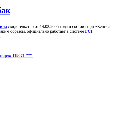
евна
свидетельство от 14.02.2005 года и состоит при «Кеннел
 таким образом, официально работает в системе
FCI
.
.
льцев:
119671
***