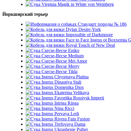
Virginia Magik in White von Weinberg
Йоркширский терьер
Стандарт породы № 186
Dylan Desire-York
Impossible of Darkmoore
Face to Face Ingrus ot Boxxemia 
Royal Touch of New Deal
Csecse-Becse Eniko
Csecse-Becse Medium
Csecse-Becse Mei Amor
Csecse-Becse Merry
Csecse-Becse Tilda
Ingrus Chyornaya Platina
Ingrus Dinastiya Stali
Ingrus Domenika Dios
Ingrus Ekaterina Velikaya
Ingrus Favoritka Rossiysk Imperii
Ingrus Intriga Ringa
Ingrus Nina Ricci
Ingrus Pervaya Ledi
Ingrus Rivera Fain Fusion
Ingrus Trefovaya Dama
Ingrus Ukrashenie Psihei