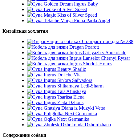
Golden Dream Ingrus Baby
Lepke of Silver Speed
Magic Kiss of Silver Speed
Tekiche Maiya Fiona Paola Angel
Китайская хохлатая
Стандарт породы № 288
Dragan Poarott
Ingrus Gril'yazh v Shokolade
Ingrus Lanselot Chernyi Rytsar
Ingrus Sherlok Holms
Ingrus Beauty Sharliz
Ingrus Dol'che Vita
Ingrus Sin'ora Sal'vadora
Ingrus Shikarnaya Ledi-Sharm
Ingrus Tais Afinskaya
Ingrus Tsaritsa Elena
Ingrus Zlata Dzhons
Gratsiya Diana iz Muzyki Vetra
Poliglotka Next Germanika
Qqlka Next Germanika
Zholesk Dzhokonda Dzhordzhana
Содержание собаки