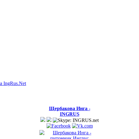
а IngRus.Net
Щербакова Инга -
INGRUS