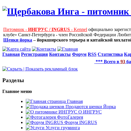
Питомник -
ИНГРУС / INGRUS
- Kennel
официально зарегис
клубе» Санкт-Петербурга - член Российской Федерации Любит
Щенки йорка
– йоркширского терьера и китайской хохлатой
Главная
Регистрация
Контакты
Форум
RSS
Статистика
Ка
*** Всего в
93
ба
Рaзделы
Главное меню
Главная
Продаются щенки Йорка
О ИНГРУС
ФотоГалерея
Форум INGRUS
Услуги груминга