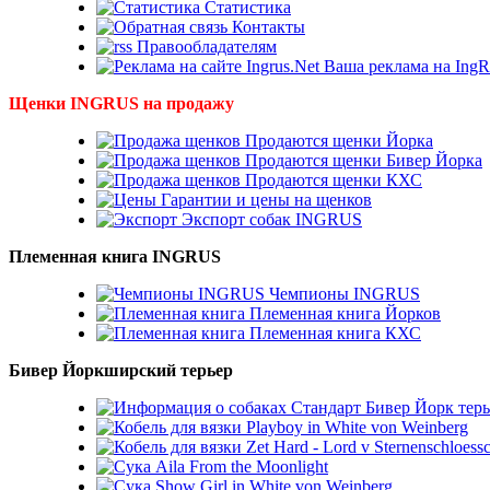
Статистика
Контакты
Правообладателям
Ваша реклама на IngR
Щенки INGRUS на продажу
Продаются щенки Йорка
Продаются щенки Бивер Йорка
Продаются щенки КХС
Гарантии и цены на щенков
Экспорт собак INGRUS
Племенная книга INGRUS
Чемпионы INGRUS
Племенная книга Йорков
Племенная книга КХС
Бивер Йоркширский терьер
Стандарт Бивер Йорк терь
Playboy in White von Weinberg
Zet Hard - Lord v Sternenschloess
Aila From the Moonlight
Show Girl in White von Weinberg