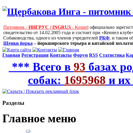
Питомник -
ИНГРУС / INGRUS
- Kennel
официально зарегис
свидетельство от 14.02.2005 года и состоит при «Кеннел клу
Собаководства, одного из членов учредителей
РКФ
, и таким 
Щенки йорка
– йоркширского терьера и китайской хохлатой
Главная
Регистрация
Контакты
Форум
RSS
Статистика
Ка
*** Всего в
93
базах ро
собак:
1695968
и их
Рaзделы
Главное меню