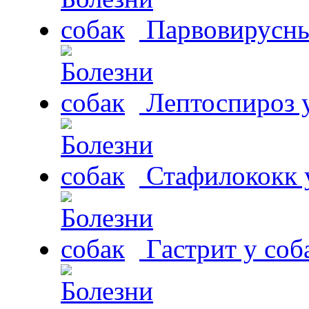
Парвовирусны
Лептоспироз у
Стафилококк у
Гастрит у соб