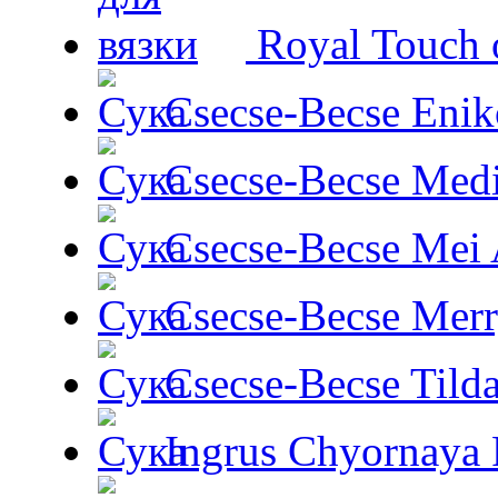
Royal Touch 
Csecse-Becse Enik
Csecse-Becse Med
Csecse-Becse Mei
Csecse-Becse Mer
Csecse-Becse Tild
Ingrus Chyornaya P