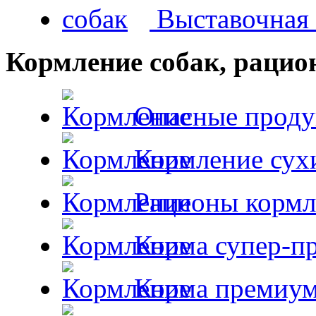
Выставочная 
Кормление собак, раци
Опасные проду
Кормление сух
Рационы кормл
Корма супер-пр
Корма премиум