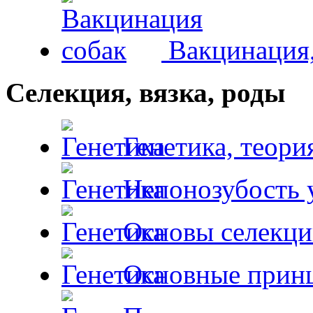
Вакцинация,
Селекция, вязка, роды
Генетика, теори
Непонозубость 
Основы селекци
Основные принц