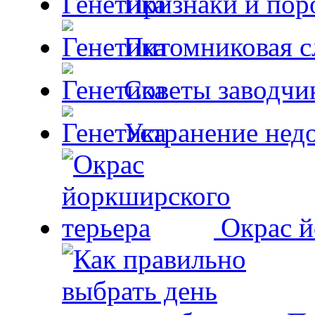
Признаки и пор
Питомниковая с
Советы заводчи
Устранение недо
Окрас й