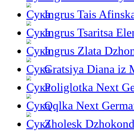
Ingrus Tais Afinsk
Ingrus Tsaritsa Ele
Ingrus Zlata Dzho
Gratsiya Diana iz 
Poliglotka Next G
Qqlka Next Germa
Zholesk Dzhokond