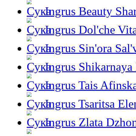
Ingrus Beauty Shar
Ingrus Dol'che Vit
Ingrus Sin'ora Sal'
Ingrus Shikarnaya
Ingrus Tais Afinsk
Ingrus Tsaritsa Ele
Ingrus Zlata Dzho