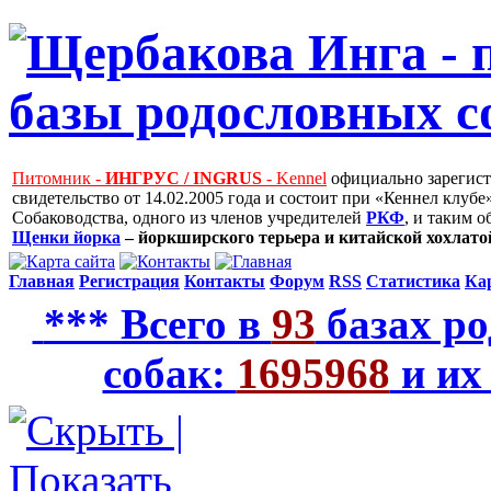
Питомник -
ИНГРУС / INGRUS
- Kennel
официально зарегис
свидетельство от 14.02.2005 года и состоит при «Кеннел клу
Собаководства, одного из членов учредителей
РКФ
, и таким 
Щенки йорка
– йоркширского терьера и китайской хохлатой
Главная
Регистрация
Контакты
Форум
RSS
Статистика
Ка
*** Всего в
93
базах ро
собак:
1695968
и их