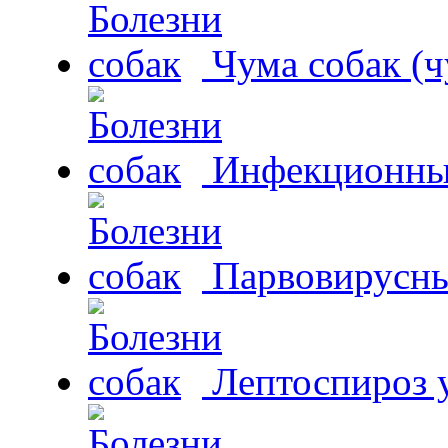
Чума собак (ч
Инфекционный
Парвовирусны
Лептоспироз у