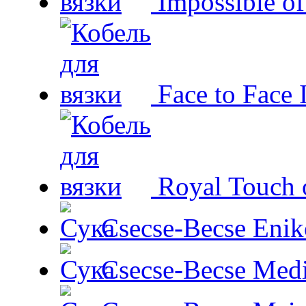
Impossible o
Face to Face 
Royal Touch 
Csecse-Becse Enik
Csecse-Becse Med