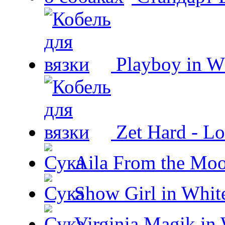
Playboy in W
Zet Hard - Lo
Aila From the Moo
Show Girl in Whit
Virginia Magik in