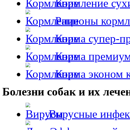
Кормление сух
Рационы кормл
Корма супер-пр
Корма премиум
Корма эконом к
Болезни собак и их лече
Вирусные инфек