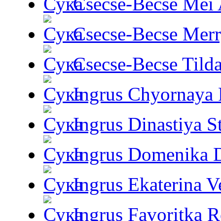
Csecse-Becse Mei
Csecse-Becse Mer
Csecse-Becse Tild
Ingrus Chyornaya P
Ingrus Dinastiya St
Ingrus Domenika 
Ingrus Ekaterina V
Ingrus Favoritka R