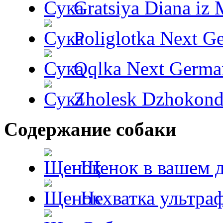
Gratsiya Diana iz 
Poliglotka Next G
Qqlka Next Germa
Zholesk Dzhokond
Содержание собаки
Щенок в вашем 
Нехватка ультра