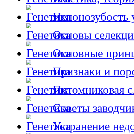
Непонозубость 
Основы селекци
Основные принц
Признаки и пор
Питомниковая с
Советы заводчи
Устранение недо