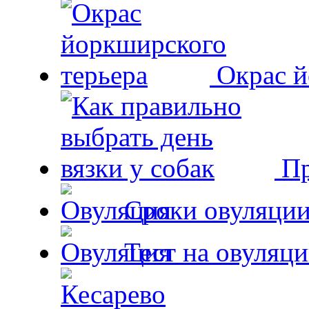
Окрас й
Пр
Сроки овуляции
Тест на овуляци