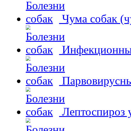
Чума собак (ч
Инфекционный
Парвовирусны
Лептоспироз у