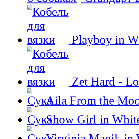
Playboy in W
Zet Hard - Lo
Aila From the Moo
Show Girl in Whit
Virginia Magik in