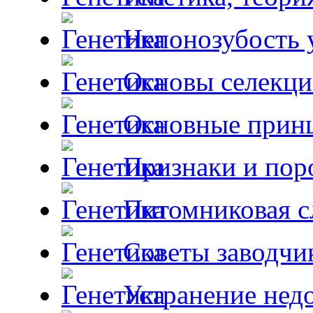
Непонозубость 
Основы селекци
Основные принц
Признаки и пор
Питомниковая с
Советы заводчи
Устранение недо