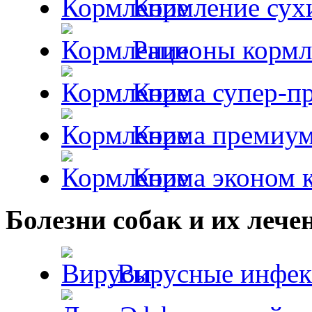
Кормление сух
Рационы кормл
Корма супер-пр
Корма премиум
Корма эконом к
Болезни собак и их лече
Вирусные инфек