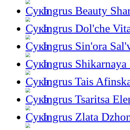
Ingrus Beauty Shar
Ingrus Dol'che Vit
Ingrus Sin'ora Sal'
Ingrus Shikarnaya
Ingrus Tais Afinsk
Ingrus Tsaritsa Ele
Ingrus Zlata Dzho