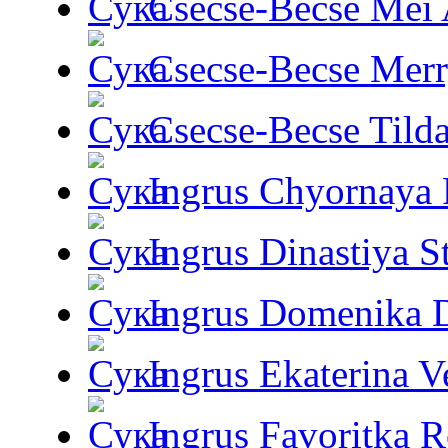
Csecse-Becse Mei
Csecse-Becse Mer
Csecse-Becse Tild
Ingrus Chyornaya P
Ingrus Dinastiya St
Ingrus Domenika 
Ingrus Ekaterina V
Ingrus Favoritka R