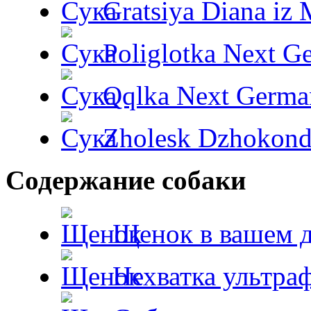
Gratsiya Diana iz 
Poliglotka Next G
Qqlka Next Germa
Zholesk Dzhokond
Содержание собаки
Щенок в вашем 
Нехватка ультра