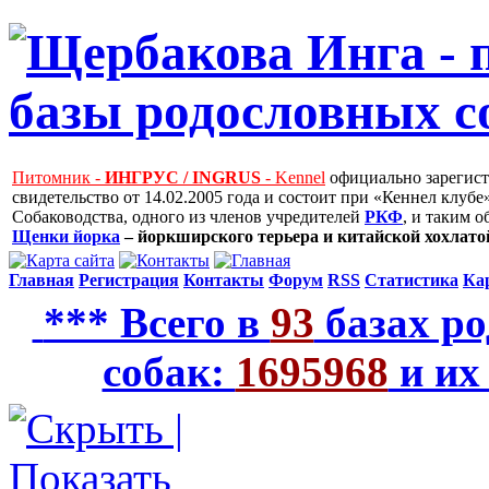
Питомник -
ИНГРУС / INGRUS
- Kennel
официально зарегис
свидетельство от 14.02.2005 года и состоит при «Кеннел клу
Собаководства, одного из членов учредителей
РКФ
, и таким 
Щенки йорка
– йоркширского терьера и китайской хохлатой
Главная
Регистрация
Контакты
Форум
RSS
Статистика
Ка
*** Всего в
93
базах ро
собак:
1695968
и их