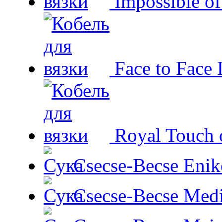
Impossible o
Face to Face 
Royal Touch 
Csecse-Becse Enik
Csecse-Becse Med