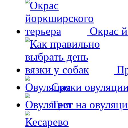
Окрас й
Пр
Сроки овуляции
Тест на овуляци