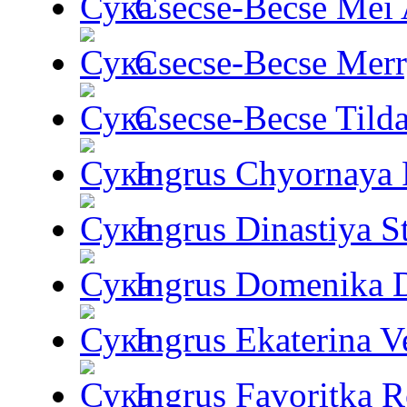
Csecse-Becse Mei
Csecse-Becse Mer
Csecse-Becse Tild
Ingrus Chyornaya P
Ingrus Dinastiya St
Ingrus Domenika 
Ingrus Ekaterina V
Ingrus Favoritka R