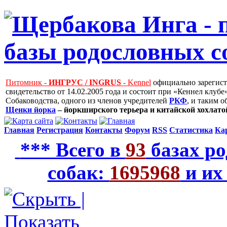
Питомник -
ИНГРУС / INGRUS
- Kennel
официально зарегис
свидетельство от 14.02.2005 года и состоит при «Кеннел клу
Собаководства, одного из членов учредителей
РКФ
, и таким 
Щенки йорка
– йоркширского терьера и китайской хохлатой
Главная
Регистрация
Контакты
Форум
RSS
Статистика
Ка
*** Всего в
93
базах ро
собак:
1695968
и их