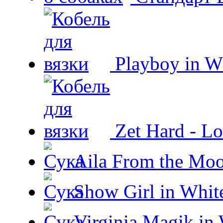
Playboy in W
Zet Hard - Lo
Aila From the Moo
Show Girl in Whit
Virginia Magik in