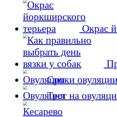
Окрас й
Пр
Сроки овуляции
Тест на овуляци