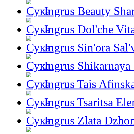
Ingrus Beauty Shar
Ingrus Dol'che Vit
Ingrus Sin'ora Sal'
Ingrus Shikarnaya
Ingrus Tais Afinsk
Ingrus Tsaritsa Ele
Ingrus Zlata Dzho