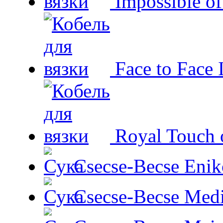
Impossible o
Face to Face 
Royal Touch 
Csecse-Becse Enik
Csecse-Becse Med