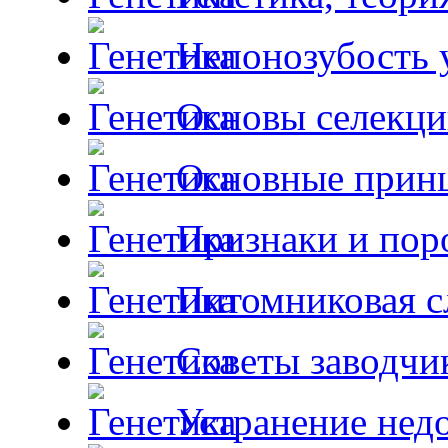
Непонозубость 
Основы селекци
Основные принц
Признаки и пор
Питомниковая с
Советы заводчи
Устранение недо