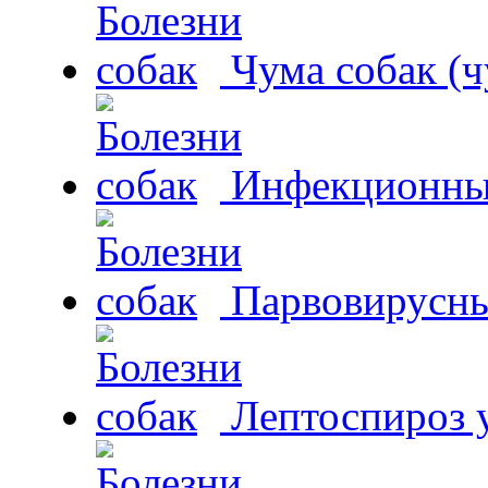
Чума собак (ч
Инфекционный
Парвовирусны
Лептоспироз у