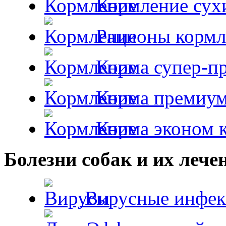
Кормление сух
Рационы кормл
Корма супер-пр
Корма премиум
Корма эконом к
Болезни собак и их лече
Вирусные инфек