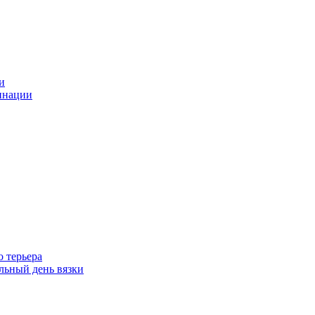
и
инации
 терьера
ьный день вязки