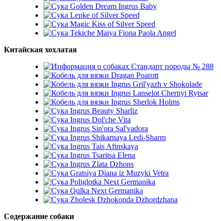
Golden Dream Ingrus Baby
Lepke of Silver Speed
Magic Kiss of Silver Speed
Tekiche Maiya Fiona Paola Angel
Китайская хохлатая
Стандарт породы № 288
Dragan Poarott
Ingrus Gril'yazh v Shokolade
Ingrus Lanselot Chernyi Rytsar
Ingrus Sherlok Holms
Ingrus Beauty Sharliz
Ingrus Dol'che Vita
Ingrus Sin'ora Sal'vadora
Ingrus Shikarnaya Ledi-Sharm
Ingrus Tais Afinskaya
Ingrus Tsaritsa Elena
Ingrus Zlata Dzhons
Gratsiya Diana iz Muzyki Vetra
Poliglotka Next Germanika
Qqlka Next Germanika
Zholesk Dzhokonda Dzhordzhana
Содержание собаки