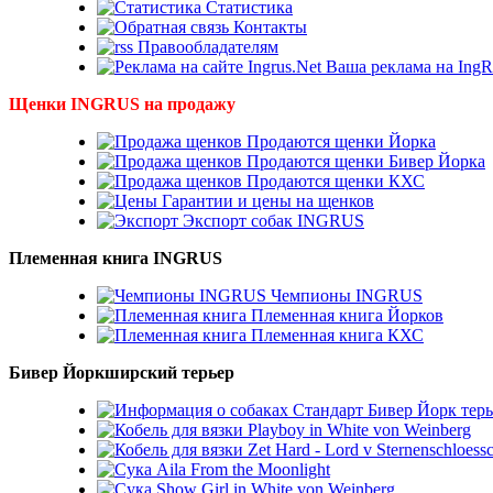
Статистика
Контакты
Правообладателям
Ваша реклама на IngR
Щенки INGRUS на продажу
Продаются щенки Йорка
Продаются щенки Бивер Йорка
Продаются щенки КХС
Гарантии и цены на щенков
Экспорт собак INGRUS
Племенная книга INGRUS
Чемпионы INGRUS
Племенная книга Йорков
Племенная книга КХС
Бивер Йоркширский терьер
Стандарт Бивер Йорк терь
Playboy in White von Weinberg
Zet Hard - Lord v Sternenschloess
Aila From the Moonlight
Show Girl in White von Weinberg