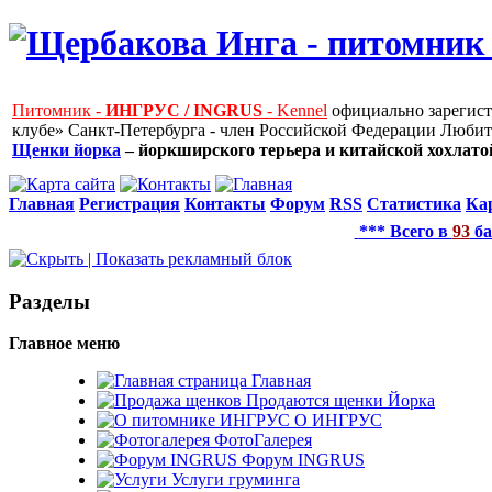
Питомник -
ИНГРУС / INGRUS
- Kennel
официально зарегис
клубе» Санкт-Петербурга - член Российской Федерации Любит
Щенки йорка
– йоркширского терьера и китайской хохлатой
Главная
Регистрация
Контакты
Форум
RSS
Статистика
Ка
*** Всего в
93
ба
Рaзделы
Главное меню
Главная
Продаются щенки Йорка
О ИНГРУС
ФотоГалерея
Форум INGRUS
Услуги груминга