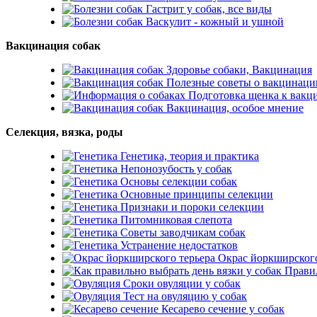
Гастрит у собак, все виды
Васкулит - кожный и ушной
Вакцинация собак
Здоровье собаки, Вакцинация
Полезные советы о вакцинаци
Подготовка щенка к вакц
Вакцинация, особое мнение
Селекция, вязка, роды
Генетика, теория и практика
Непонозубость у собак
Основы селекции собак
Основные принципы селекции
Признаки и пороки селекции
Питомниковая слепота
Советы заводчикам собак
Устранение недостатков
Окрас йоркширского
Правил
Сроки овуляции у собак
Тест на овуляцию у собак
Кесарево сечение у собак