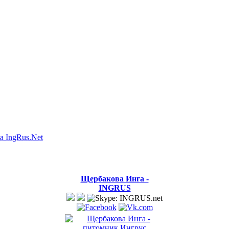
а IngRus.Net
Щербакова Инга -
INGRUS