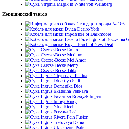
Virginia Magik in White von Weinberg
Йоркширский терьер
Стандарт породы № 186
Dylan Desire-York
Impossible of Darkmoore
Face to Face Ingrus ot Boxxemia 
Royal Touch of New Deal
Csecse-Becse Eniko
Csecse-Becse Medium
Csecse-Becse Mei Amor
Csecse-Becse Merry
Csecse-Becse Tilda
Ingrus Chyornaya Platina
Ingrus Dinastiya Stali
Ingrus Domenika Dios
Ingrus Ekaterina Velikaya
Ingrus Favoritka Rossiysk Imperii
Ingrus Intriga Ringa
Ingrus Nina Ricci
Ingrus Pervaya Ledi
Ingrus Rivera Fain Fusion
Ingrus Trefovaya Dama
Ingrus Ukrashenie Psihei