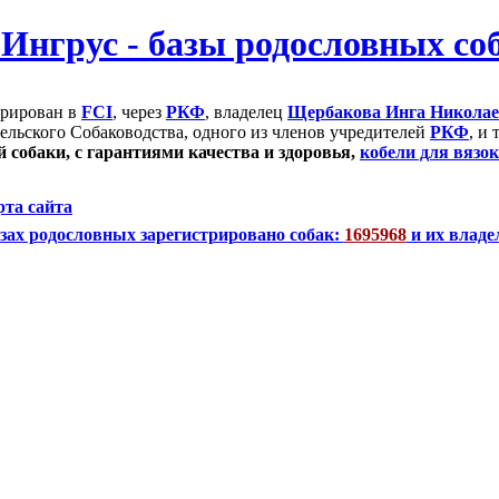
трирован в
FCI
, через
РКФ
, владелец
Щербакова Инга Никола
ельского Собаководства, одного из членов учредителей
РКФ
, и
 собаки, с гарантиями качества и здоровья,
кобели для вязок
рта сайта
зах родословных зарегистрировано собак:
1695968
и их владе