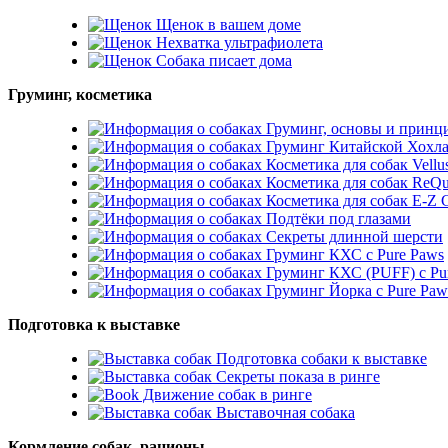
Щенок в вашем доме
Нехватка ультрафиолета
Собака писает дома
Груминг, косметика
Груминг, основы и принц
Груминг Китайской Хохл
Косметика для собак Vellu
Косметика для собак ReQu
Косметика для собак E-
Подтёки под глазами
Секреты длинной шерсти
Груминг КХС с Pure Paws
Груминг КХС (PUFF) с Pu
Груминг Йорка с Pure Paw
Подготовка к выставке
Подготовка собаки к выставке
Секреты показа в ринге
Движение собак в ринге
Выставочная собака
Кормление собак, рационы