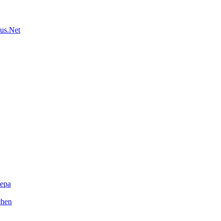
us.Net
ера
chen