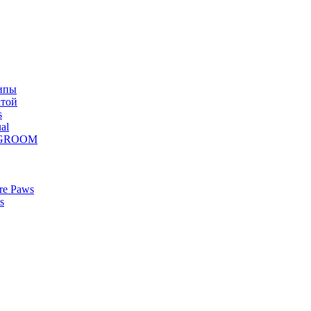
ипы
атой
s
al
Z GROOM
re Paws
s