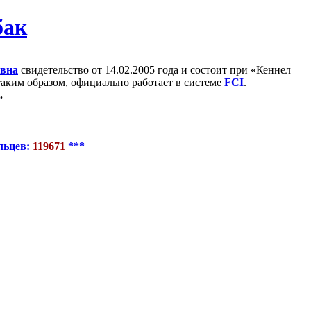
евна
свидетельство от 14.02.2005 года и состоит при «Кеннел
 таким образом, официально работает в системе
FCI
.
.
льцев:
119671
***