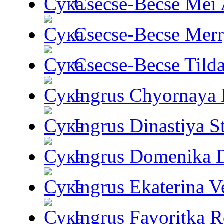
Csecse-Becse Mei
Csecse-Becse Mer
Csecse-Becse Tild
Ingrus Chyornaya P
Ingrus Dinastiya St
Ingrus Domenika 
Ingrus Ekaterina V
Ingrus Favoritka R