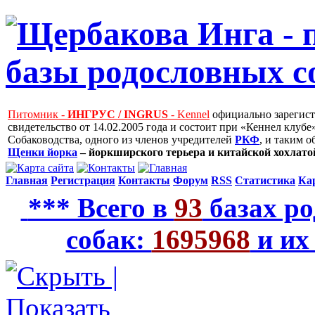
Питомник -
ИНГРУС / INGRUS
- Kennel
официально зарегис
свидетельство от 14.02.2005 года и состоит при «Кеннел клу
Собаководства, одного из членов учредителей
РКФ
, и таким 
Щенки йорка
– йоркширского терьера и китайской хохлатой
Главная
Регистрация
Контакты
Форум
RSS
Статистика
Ка
*** Всего в
93
базах ро
собак:
1695968
и их