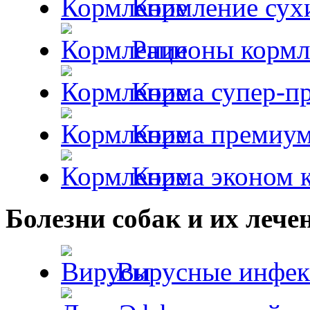
Кормление сух
Рационы кормл
Корма супер-пр
Корма премиум
Корма эконом к
Болезни собак и их лече
Вирусные инфек