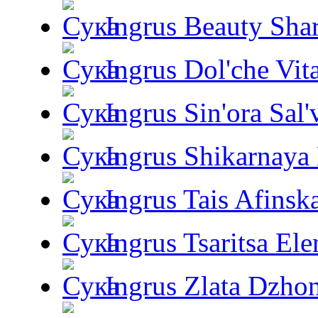
Ingrus Beauty Shar
Ingrus Dol'che Vit
Ingrus Sin'ora Sal'
Ingrus Shikarnaya
Ingrus Tais Afinsk
Ingrus Tsaritsa Ele
Ingrus Zlata Dzho