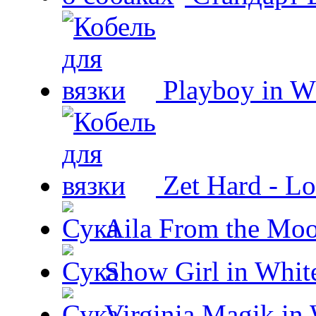
Playboy in W
Zet Hard - Lo
Aila From the Moo
Show Girl in Whit
Virginia Magik in