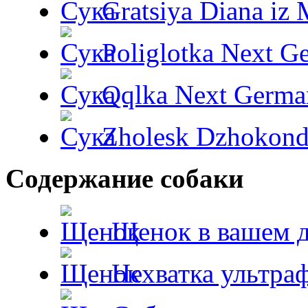
Gratsiya Diana iz 
Poliglotka Next G
Qqlka Next Germa
Zholesk Dzhokond
Содержание собаки
Щенок в вашем 
Нехватка ультра