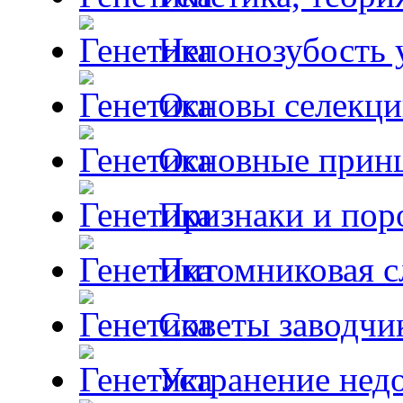
Непонозубость 
Основы селекци
Основные принц
Признаки и пор
Питомниковая с
Советы заводчи
Устранение недо