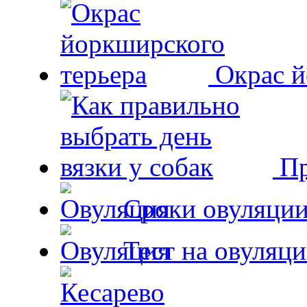
Окрас й
Пр
Сроки овуляции
Тест на овуляци