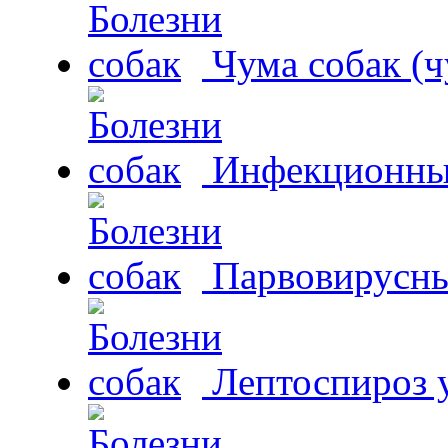
Чума собак (ч
Инфекционный
Парвовирусны
Лептоспироз у