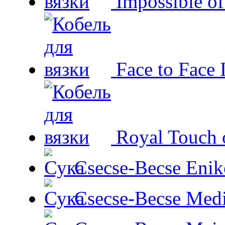
Impossible o
Face to Face 
Royal Touch 
Csecse-Becse Enik
Csecse-Becse Med