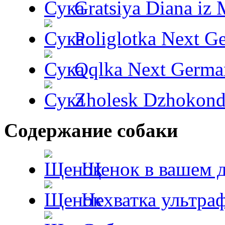
Gratsiya Diana iz 
Poliglotka Next G
Qqlka Next Germa
Zholesk Dzhokond
Содержание собаки
Щенок в вашем 
Нехватка ультра