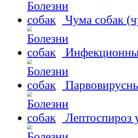
Чума собак (ч
Инфекционный
Парвовирусны
Лептоспироз у