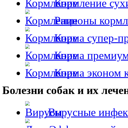
Кормление сух
Рационы кормл
Корма супер-пр
Корма премиум
Корма эконом к
Болезни собак и их лече
Вирусные инфек