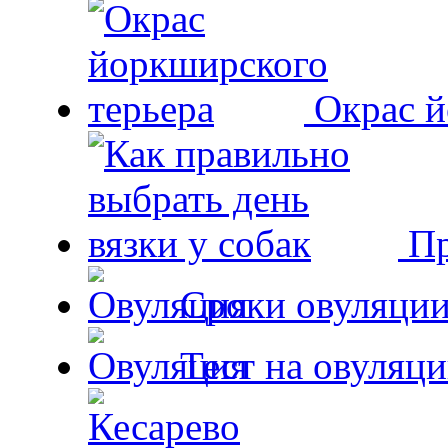
Окрас й
Пр
Сроки овуляции
Тест на овуляци