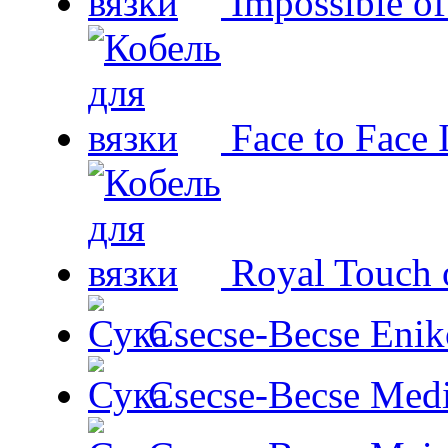
Impossible o
Face to Face 
Royal Touch 
Csecse-Becse Enik
Csecse-Becse Med