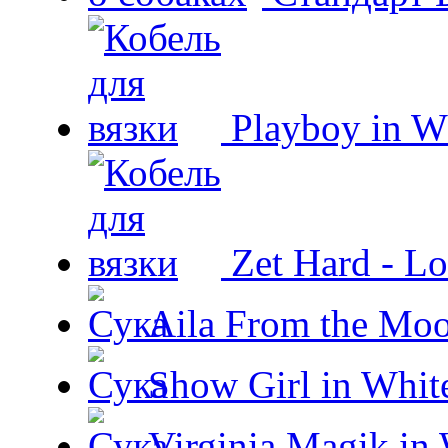
Playboy in W
Zet Hard - Lo
Aila From the Moo
Show Girl in Whit
Virginia Magik in