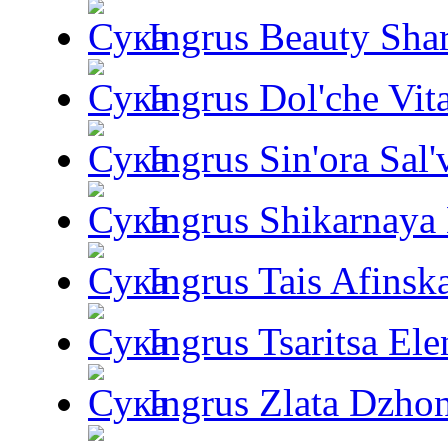
Ingrus Beauty Shar
Ingrus Dol'che Vit
Ingrus Sin'ora Sal'
Ingrus Shikarnaya
Ingrus Tais Afinsk
Ingrus Tsaritsa Ele
Ingrus Zlata Dzho