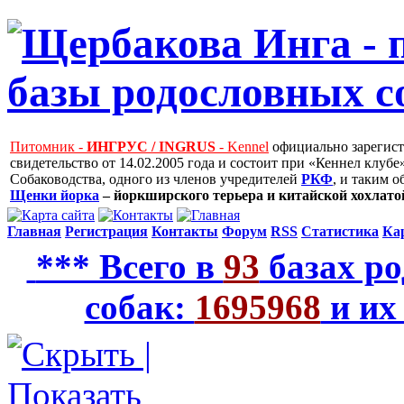
Питомник -
ИНГРУС / INGRUS
- Kennel
официально зарегис
свидетельство от 14.02.2005 года и состоит при «Кеннел клу
Собаководства, одного из членов учредителей
РКФ
, и таким 
Щенки йорка
– йоркширского терьера и китайской хохлатой
Главная
Регистрация
Контакты
Форум
RSS
Статистика
Ка
*** Всего в
93
базах ро
собак:
1695968
и их