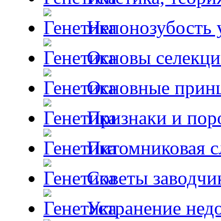
Непонозубость 
Основы селекци
Основные принц
Признаки и пор
Питомниковая с
Советы заводчи
Устранение недо