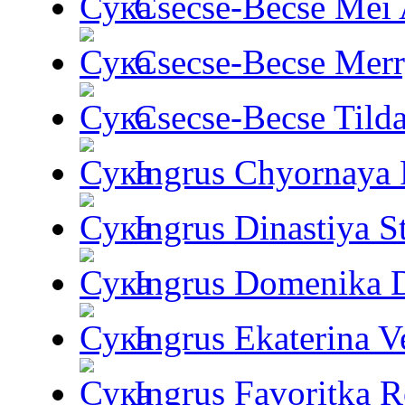
Csecse-Becse Mei
Csecse-Becse Mer
Csecse-Becse Tild
Ingrus Chyornaya P
Ingrus Dinastiya St
Ingrus Domenika 
Ingrus Ekaterina V
Ingrus Favoritka R