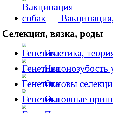
Вакцинация,
Селекция, вязка, роды
Генетика, теори
Непонозубость 
Основы селекци
Основные принц