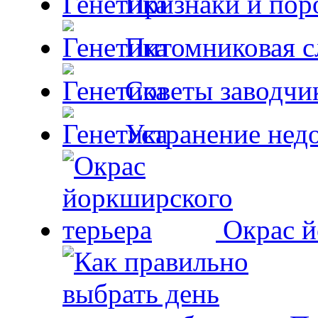
Признаки и пор
Питомниковая с
Советы заводчи
Устранение недо
Окрас й