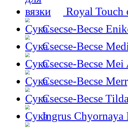
Royal Touch 
Csecse-Becse Enik
Csecse-Becse Med
Csecse-Becse Mei
Csecse-Becse Mer
Csecse-Becse Tild
Ingrus Chyornaya P