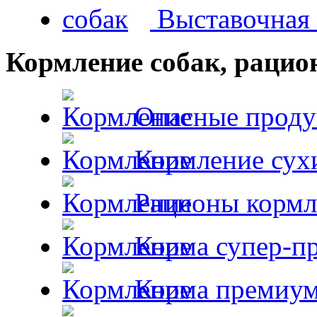
Выставочная 
Кормление собак, раци
Опасные проду
Кормление сух
Рационы кормл
Корма супер-пр
Корма премиум