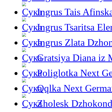
Ingrus Tais Afinsk
Ingrus Tsaritsa Ele
Ingrus Zlata Dzho
Gratsiya Diana iz 
Poliglotka Next G
Qqlka Next Germa
Zholesk Dzhokond