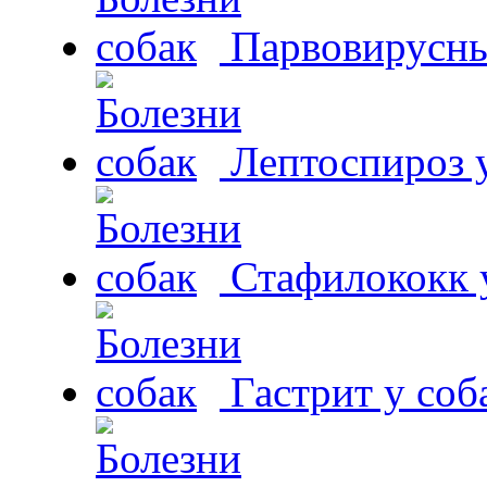
Парвовирусны
Лептоспироз у
Стафилококк у
Гастрит у соб