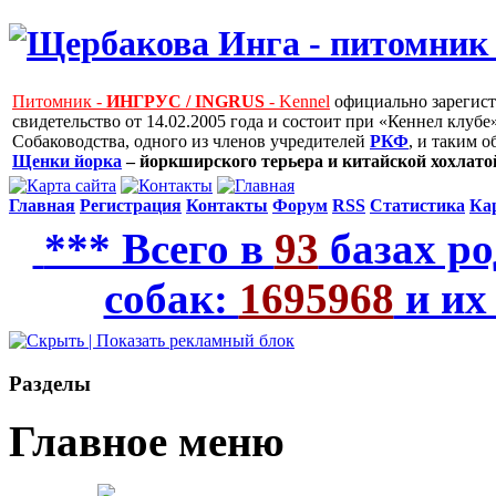
Питомник -
ИНГРУС / INGRUS
- Kennel
официально зарегис
свидетельство от 14.02.2005 года и состоит при «Кеннел клу
Собаководства, одного из членов учредителей
РКФ
, и таким 
Щенки йорка
– йоркширского терьера и китайской хохлатой
Главная
Регистрация
Контакты
Форум
RSS
Статистика
Ка
*** Всего в
93
базах ро
собак:
1695968
и их
Рaзделы
Главное меню