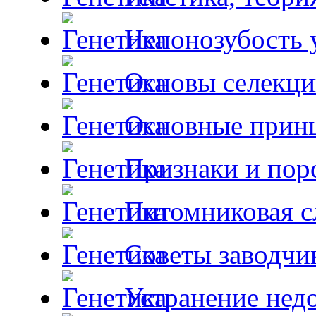
Непонозубость 
Основы селекци
Основные принц
Признаки и пор
Питомниковая с
Советы заводчи
Устранение недо