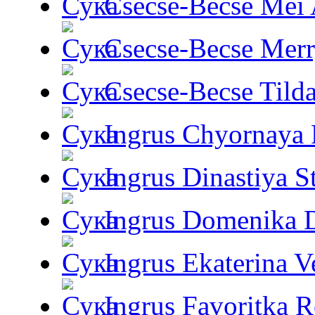
Csecse-Becse Mei
Csecse-Becse Mer
Csecse-Becse Tild
Ingrus Chyornaya P
Ingrus Dinastiya St
Ingrus Domenika 
Ingrus Ekaterina V
Ingrus Favoritka R