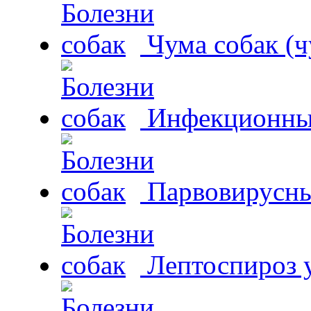
Чума собак (ч
Инфекционный
Парвовирусны
Лептоспироз у