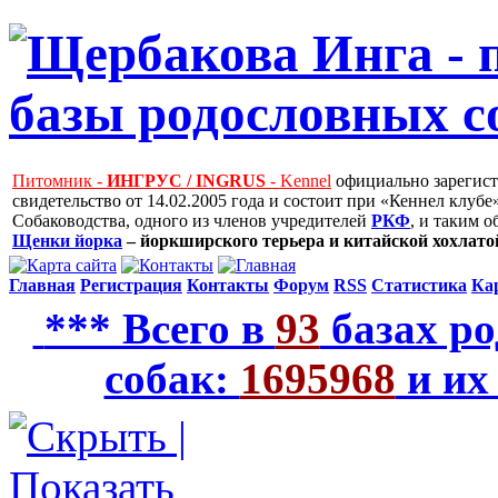
Питомник -
ИНГРУС / INGRUS
- Kennel
официально зарегис
свидетельство от 14.02.2005 года и состоит при «Кеннел клу
Собаководства, одного из членов учредителей
РКФ
, и таким 
Щенки йорка
– йоркширского терьера и китайской хохлатой
Главная
Регистрация
Контакты
Форум
RSS
Статистика
Ка
*** Всего в
93
базах ро
собак:
1695968
и их