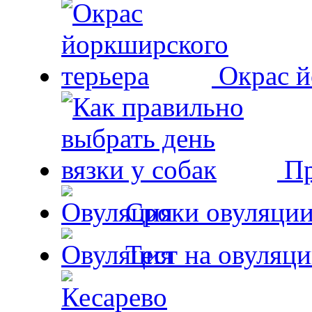
Окрас й
Пр
Сроки овуляции
Тест на овуляци