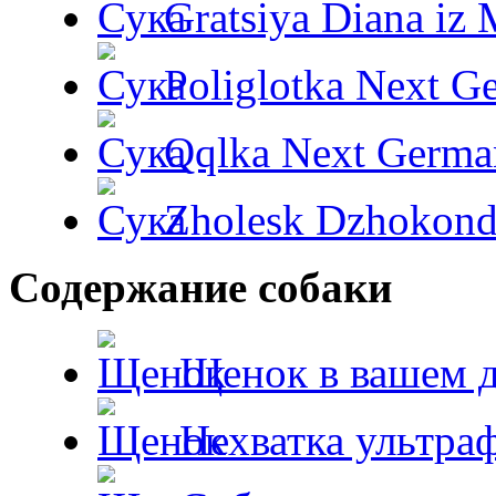
Gratsiya Diana iz 
Poliglotka Next G
Qqlka Next Germa
Zholesk Dzhokond
Содержание собаки
Щенок в вашем 
Нехватка ультра