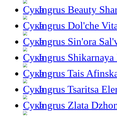
Ingrus Beauty Shar
Ingrus Dol'che Vit
Ingrus Sin'ora Sal'
Ingrus Shikarnaya
Ingrus Tais Afinsk
Ingrus Tsaritsa Ele
Ingrus Zlata Dzho