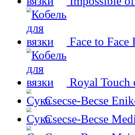
Impossible o
Face to Face 
Royal Touch 
Csecse-Becse Enik
Csecse-Becse Med