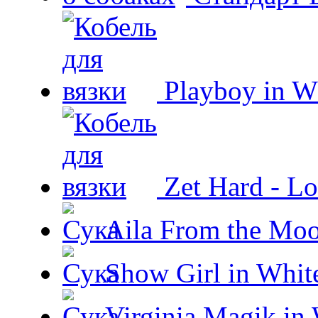
Playboy in W
Zet Hard - Lo
Aila From the Moo
Show Girl in Whit
Virginia Magik in