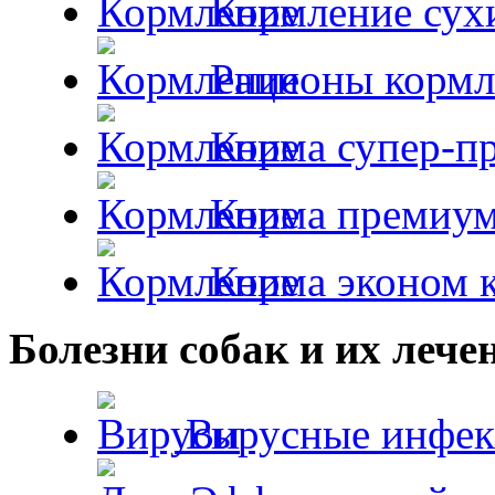
Кормление сух
Рационы кормл
Корма супер-пр
Корма премиум
Корма эконом к
Болезни собак и их лече
Вирусные инфек