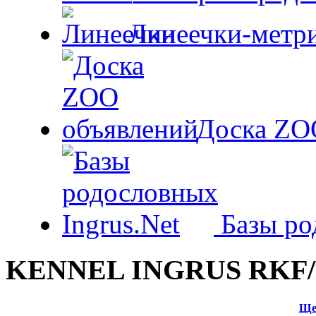
Линеечки-метри
Доска ZO
Базы ро
KENNEL INGRUS RKF/
Ще