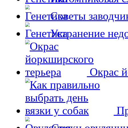
Советы заводчи
Устранение недо
Окрас й
Пр
Сроки овуляции