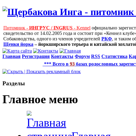
Питомник -
ИНГРУС / INGRUS
- Kennel
официально зарегис
свидетельство от 14.02.2005 года и состоит при «Кеннел клу
Собаководства, одного из членов учредителей
РКФ
, и таким 
Щенки йорка
– йоркширского терьера и китайской хохлатой
Главная
Регистрация
Контакты
Форум
RSS
Статистика
Ка
*** Всего в
93
базах родословных зарегис
Рaзделы
Главное меню