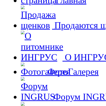
Главная
Продаются щ
О ИНГРУ
ФотоГалерея
Форум ING