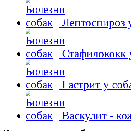
Лептоспироз у
Стафилококк у
Гастрит у соб
Васкулит - к