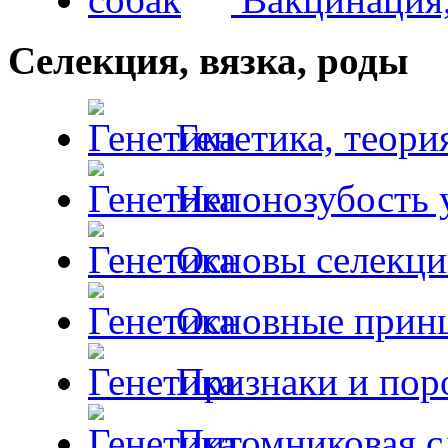
Селекция, вязка, роды
Генетика, теори
Непонозубость 
Основы селекци
Основные принц
Признаки и пор
Питомниковая с