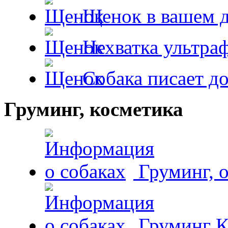
Щенок в вашем 
Нехватка ультра
Собака писает д
Груминг, косметика
Груминг, 
Груминг К