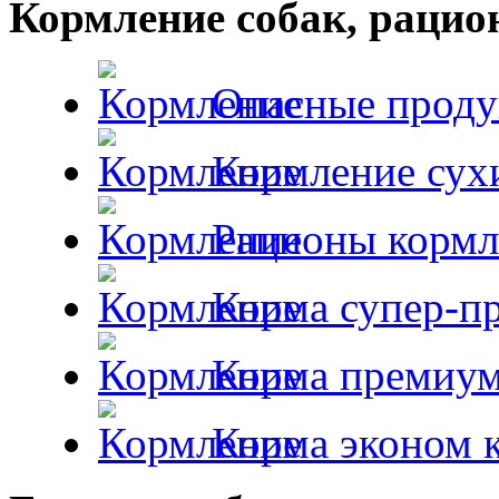
Кормление собак, раци
Опасные проду
Кормление сух
Рационы кормл
Корма супер-пр
Корма премиум
Корма эконом к