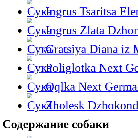
Ingrus Tsaritsa Ele
Ingrus Zlata Dzho
Gratsiya Diana iz 
Poliglotka Next G
Qqlka Next Germa
Zholesk Dzhokond
Содержание собаки