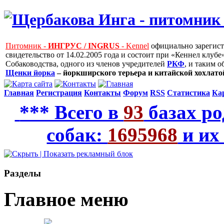
Питомник -
ИНГРУС / INGRUS
- Kennel
официально зарегис
свидетельство от 14.02.2005 года и состоит при «Кеннел клу
Собаководства, одного из членов учредителей
РКФ
, и таким 
Щенки йорка
– йоркширского терьера и китайской хохлатой
Главная
Регистрация
Контакты
Форум
RSS
Статистика
Ка
*** Всего в
93
базах ро
собак:
1695968
и их
Рaзделы
Главное меню