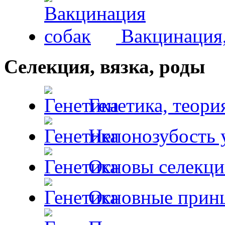
Вакцинация,
Селекция, вязка, роды
Генетика, теори
Непонозубость 
Основы селекци
Основные принц