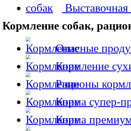
Выставочная 
Кормление собак, раци
Опасные проду
Кормление сух
Рационы кормл
Корма супер-пр
Корма премиум