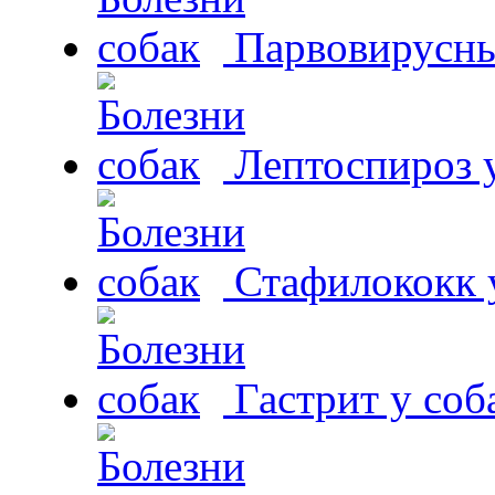
Парвовирусны
Лептоспироз у
Стафилококк у
Гастрит у соб