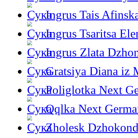
Ingrus Tais Afinsk
Ingrus Tsaritsa Ele
Ingrus Zlata Dzho
Gratsiya Diana iz 
Poliglotka Next G
Qqlka Next Germa
Zholesk Dzhokond