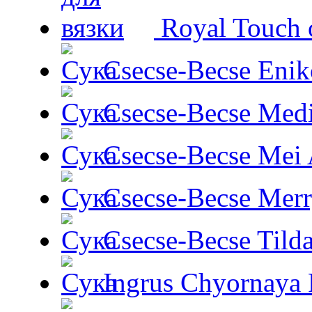
Royal Touch 
Csecse-Becse Enik
Csecse-Becse Med
Csecse-Becse Mei
Csecse-Becse Mer
Csecse-Becse Tild
Ingrus Chyornaya P