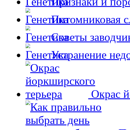
Признаки и пор
Питомниковая с
Советы заводчи
Устранение недо
Окрас й