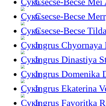
Csecse-Becse Mei
Csecse-Becse Mer
Csecse-Becse Tild
Ingrus Chyornaya P
Ingrus Dinastiya St
Ingrus Domenika 
Ingrus Ekaterina V
Ingrus Favoritka R