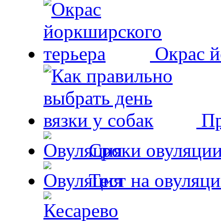
Окрас й
Пр
Сроки овуляции
Тест на овуляци