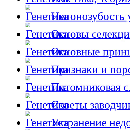
Непонозубость 
Основы селекци
Основные принц
Признаки и пор
Питомниковая с
Советы заводчи
Устранение недо