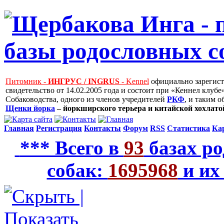
Питомник -
ИНГРУС / INGRUS
- Kennel
официально зарегис
свидетельство от 14.02.2005 года и состоит при «Кеннел клу
Собаководства, одного из членов учредителей
РКФ
, и таким 
Щенки йорка
– йоркширского терьера и китайской хохлатой
Главная
Регистрация
Контакты
Форум
RSS
Статистика
Ка
*** Всего в
93
базах ро
собак:
1695968
и их