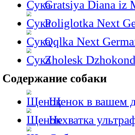
Gratsiya Diana iz 
Poliglotka Next G
Qqlka Next Germa
Zholesk Dzhokond
Содержание собаки
Щенок в вашем 
Нехватка ультра