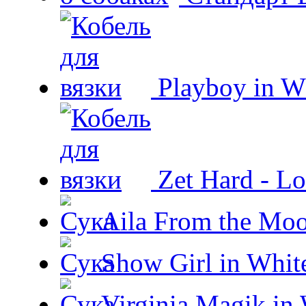
Playboy in W
Zet Hard - Lo
Aila From the Moo
Show Girl in Whit
Virginia Magik in