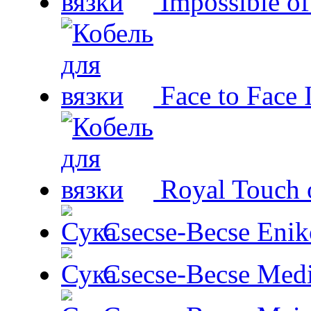
Impossible o
Face to Face 
Royal Touch 
Csecse-Becse Enik
Csecse-Becse Med