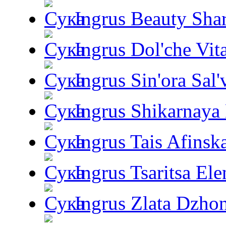
Ingrus Beauty Shar
Ingrus Dol'che Vit
Ingrus Sin'ora Sal'
Ingrus Shikarnaya
Ingrus Tais Afinsk
Ingrus Tsaritsa Ele
Ingrus Zlata Dzho