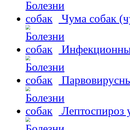
Чума собак (ч
Инфекционный
Парвовирусны
Лептоспироз у