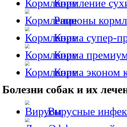
Кормление сух
Рационы кормл
Корма супер-пр
Корма премиум
Корма эконом к
Болезни собак и их лече
Вирусные инфек