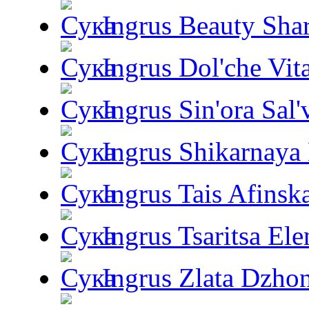
Ingrus Beauty Shar
Ingrus Dol'che Vit
Ingrus Sin'ora Sal'
Ingrus Shikarnaya
Ingrus Tais Afinsk
Ingrus Tsaritsa Ele
Ingrus Zlata Dzho