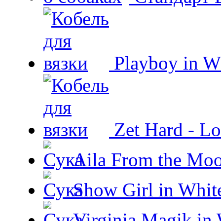
Playboy in W
Zet Hard - Lo
Aila From the Moo
Show Girl in Whit
Virginia Magik in