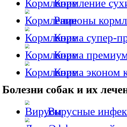
Кормление сух
Рационы кормл
Корма супер-пр
Корма премиум
Корма эконом к
Болезни собак и их лече
Вирусные инфек