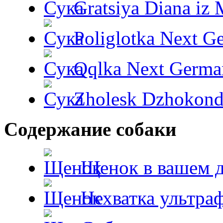
Gratsiya Diana iz 
Poliglotka Next G
Qqlka Next Germa
Zholesk Dzhokond
Содержание собаки
Щенок в вашем 
Нехватка ультра