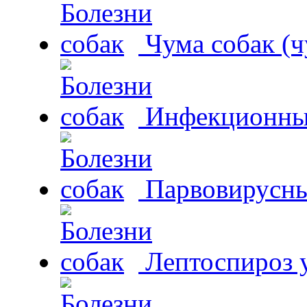
Чума собак (ч
Инфекционный
Парвовирусны
Лептоспироз у