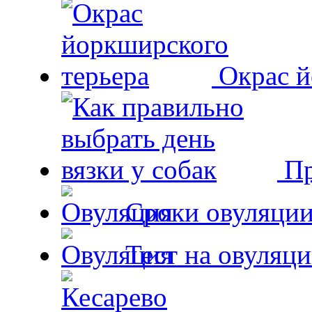
Окрас й
Пр
Сроки овуляции
Тест на овуляци