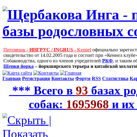
Питомник -
ИНГРУС / INGRUS
- Kennel
официально зарегис
свидетельство от 14.02.2005 года и состоит при «Кеннел клу
Собаководства, одного из членов учредителей
РКФ
, и таким 
Щенки йорка
– йоркширского терьера и китайской хохлатой
Главная
Регистрация
Контакты
Форум
RSS
Статистика
Ка
*** Всего в
93
базах ро
собак:
1695968
и их