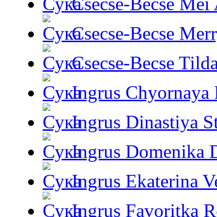
Csecse-Becse Mei
Csecse-Becse Mer
Csecse-Becse Tild
Ingrus Chyornaya P
Ingrus Dinastiya St
Ingrus Domenika 
Ingrus Ekaterina V
Ingrus Favoritka R