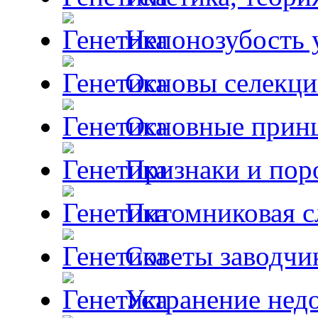
Непонозубость 
Основы селекци
Основные принц
Признаки и пор
Питомниковая с
Советы заводчи
Устранение недо