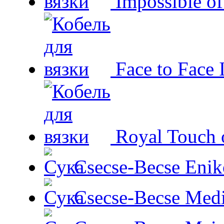
Impossible o
Face to Face 
Royal Touch 
Csecse-Becse Enik
Csecse-Becse Med