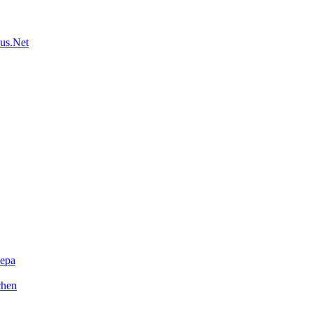
us.Net
ера
chen