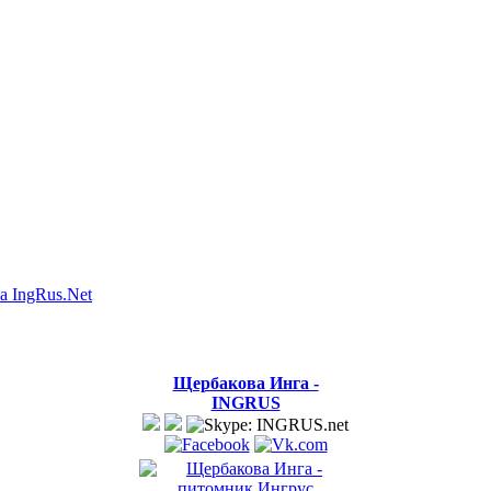
а IngRus.Net
Щербакова Инга -
INGRUS