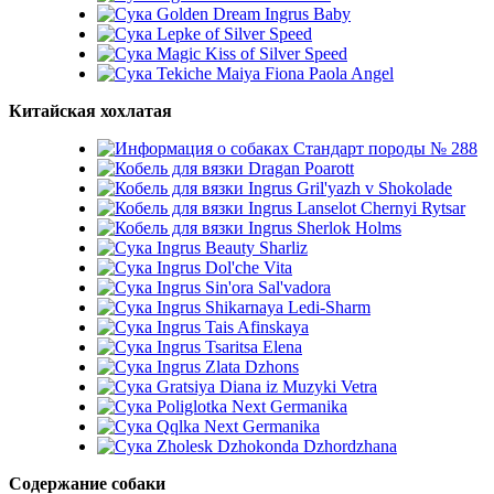
Golden Dream Ingrus Baby
Lepke of Silver Speed
Magic Kiss of Silver Speed
Tekiche Maiya Fiona Paola Angel
Китайская хохлатая
Стандарт породы № 288
Dragan Poarott
Ingrus Gril'yazh v Shokolade
Ingrus Lanselot Chernyi Rytsar
Ingrus Sherlok Holms
Ingrus Beauty Sharliz
Ingrus Dol'che Vita
Ingrus Sin'ora Sal'vadora
Ingrus Shikarnaya Ledi-Sharm
Ingrus Tais Afinskaya
Ingrus Tsaritsa Elena
Ingrus Zlata Dzhons
Gratsiya Diana iz Muzyki Vetra
Poliglotka Next Germanika
Qqlka Next Germanika
Zholesk Dzhokonda Dzhordzhana
Содержание собаки