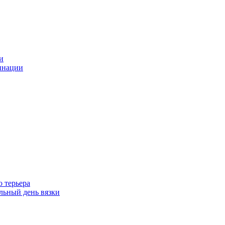
и
инации
 терьера
ьный день вязки