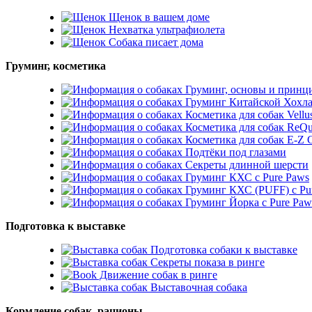
Щенок в вашем доме
Нехватка ультрафиолета
Собака писает дома
Груминг, косметика
Груминг, основы и принц
Груминг Китайской Хохл
Косметика для собак Vellu
Косметика для собак ReQu
Косметика для собак E-
Подтёки под глазами
Секреты длинной шерсти
Груминг КХС с Pure Paws
Груминг КХС (PUFF) с Pu
Груминг Йорка с Pure Paw
Подготовка к выставке
Подготовка собаки к выставке
Секреты показа в ринге
Движение собак в ринге
Выставочная собака
Кормление собак, рационы