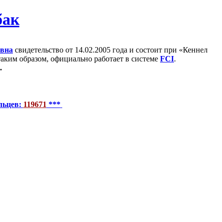
евна
свидетельство от 14.02.2005 года и состоит при «Кеннел
 таким образом, официально работает в системе
FCI
.
.
льцев:
119671
***