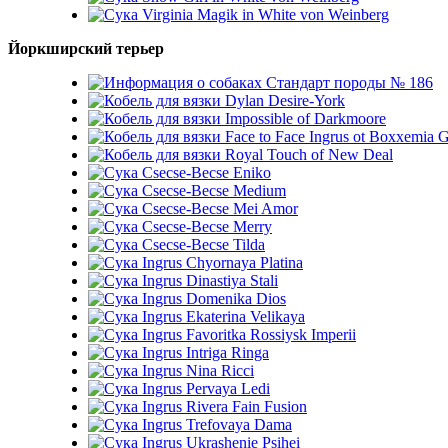
Virginia Magik in White von Weinberg
Йоркширский терьер
Стандарт породы № 186
Dylan Desire-York
Impossible of Darkmoore
Face to Face Ingrus ot Boxxemia 
Royal Touch of New Deal
Csecse-Becse Eniko
Csecse-Becse Medium
Csecse-Becse Mei Amor
Csecse-Becse Merry
Csecse-Becse Tilda
Ingrus Chyornaya Platina
Ingrus Dinastiya Stali
Ingrus Domenika Dios
Ingrus Ekaterina Velikaya
Ingrus Favoritka Rossiysk Imperii
Ingrus Intriga Ringa
Ingrus Nina Ricci
Ingrus Pervaya Ledi
Ingrus Rivera Fain Fusion
Ingrus Trefovaya Dama
Ingrus Ukrashenie Psihei