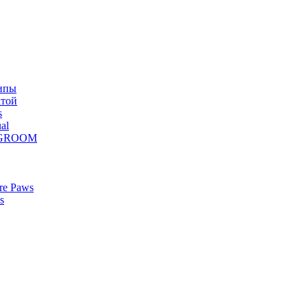
ипы
атой
s
al
Z GROOM
re Paws
s