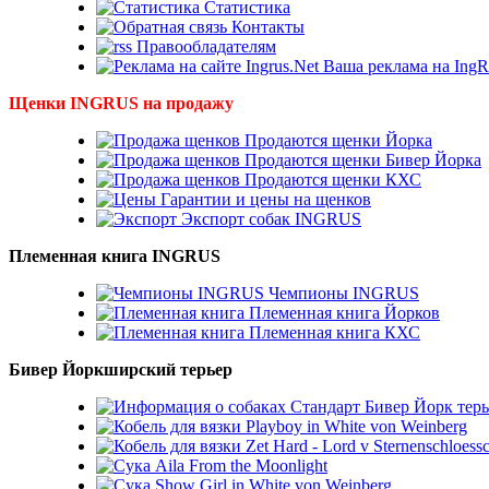
Статистика
Контакты
Правообладателям
Ваша реклама на IngR
Щенки INGRUS на продажу
Продаются щенки Йорка
Продаются щенки Бивер Йорка
Продаются щенки КХС
Гарантии и цены на щенков
Экспорт собак INGRUS
Племенная книга INGRUS
Чемпионы INGRUS
Племенная книга Йорков
Племенная книга КХС
Бивер Йоркширский терьер
Стандарт Бивер Йорк терь
Playboy in White von Weinberg
Zet Hard - Lord v Sternenschloess
Aila From the Moonlight
Show Girl in White von Weinberg