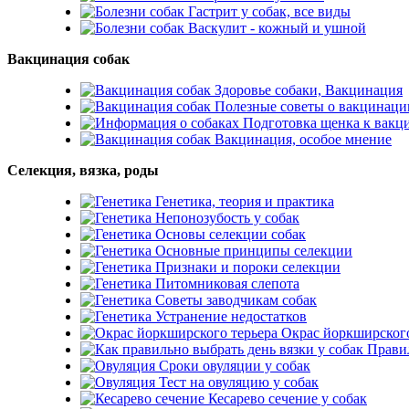
Гастрит у собак, все виды
Васкулит - кожный и ушной
Вакцинация собак
Здоровье собаки, Вакцинация
Полезные советы о вакцинаци
Подготовка щенка к вакц
Вакцинация, особое мнение
Селекция, вязка, роды
Генетика, теория и практика
Непонозубость у собак
Основы селекции собак
Основные принципы селекции
Признаки и пороки селекции
Питомниковая слепота
Советы заводчикам собак
Устранение недостатков
Окрас йоркширского
Правил
Сроки овуляции у собак
Тест на овуляцию у собак
Кесарево сечение у собак