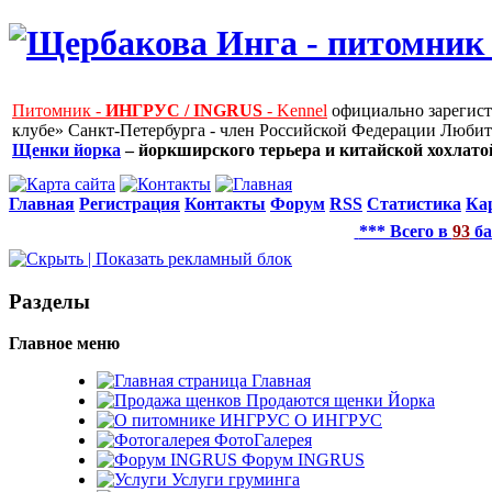
Питомник -
ИНГРУС / INGRUS
- Kennel
официально зарегис
клубе» Санкт-Петербурга - член Российской Федерации Любит
Щенки йорка
– йоркширского терьера и китайской хохлатой
Главная
Регистрация
Контакты
Форум
RSS
Статистика
Ка
*** Всего в
93
ба
Рaзделы
Главное меню
Главная
Продаются щенки Йорка
О ИНГРУС
ФотоГалерея
Форум INGRUS
Услуги груминга