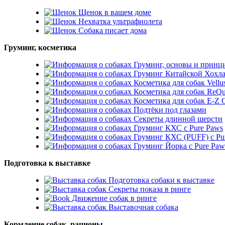
Щенок в вашем доме
Нехватка ультрафиолета
Собака писает дома
Груминг, косметика
Груминг, основы и принц
Груминг Китайской Хохл
Косметика для собак Vellu
Косметика для собак ReQu
Косметика для собак E-
Подтёки под глазами
Секреты длинной шерсти
Груминг КХС с Pure Paws
Груминг КХС (PUFF) с Pu
Груминг Йорка с Pure Paw
Подготовка к выставке
Подготовка собаки к выставке
Секреты показа в ринге
Движение собак в ринге
Выставочная собака
Кормление собак, рационы