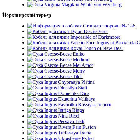
Virginia Magik in White von Weinberg
Йоркширский терьер
Стандарт породы № 186
Dylan Desire-York
Impossible of Darkmoore
Face to Face Ingrus ot Boxxemia 
Royal Touch of New Deal
Csecse-Becse Eniko
Csecse-Becse Medium
Csecse-Becse Mei Amor
Csecse-Becse Merry
Csecse-Becse Tilda
Ingrus Chyornaya Platina
Ingrus Dinastiya Stali
Ingrus Domenika Dios
Ingrus Ekaterina Velikaya
Ingrus Favoritka Rossiysk Imperii
Ingrus Intriga Ringa
Ingrus Nina Ricci
Ingrus Pervaya Ledi
Ingrus Rivera Fain Fusion
Ingrus Trefovaya Dama
Ingrus Ukrashenie Psihei