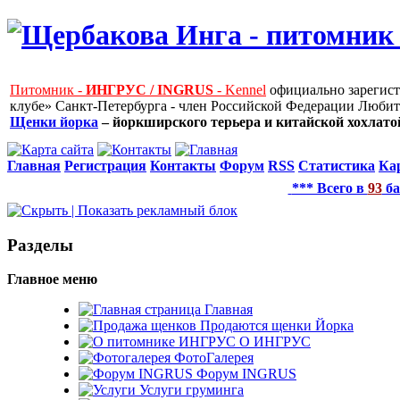
Питомник -
ИНГРУС / INGRUS
- Kennel
официально зарегис
клубе» Санкт-Петербурга - член Российской Федерации Любит
Щенки йорка
– йоркширского терьера и китайской хохлатой
Главная
Регистрация
Контакты
Форум
RSS
Статистика
Ка
*** Всего в
93
ба
Рaзделы
Главное меню
Главная
Продаются щенки Йорка
О ИНГРУС
ФотоГалерея
Форум INGRUS
Услуги груминга