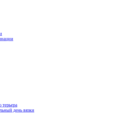
и
инации
 терьера
ьный день вязки