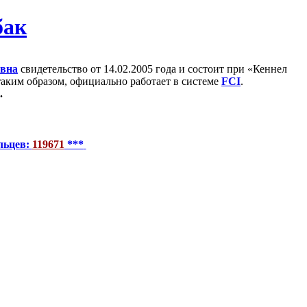
евна
свидетельство от 14.02.2005 года и состоит при «Кеннел
 таким образом, официально работает в системе
FCI
.
.
льцев:
119671
***