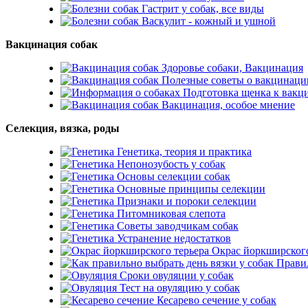
Гастрит у собак, все виды
Васкулит - кожный и ушной
Вакцинация собак
Здоровье собаки, Вакцинация
Полезные советы о вакцинаци
Подготовка щенка к вакц
Вакцинация, особое мнение
Селекция, вязка, роды
Генетика, теория и практика
Непонозубость у собак
Основы селекции собак
Основные принципы селекции
Признаки и пороки селекции
Питомниковая слепота
Советы заводчикам собак
Устранение недостатков
Окрас йоркширского
Правил
Сроки овуляции у собак
Тест на овуляцию у собак
Кесарево сечение у собак