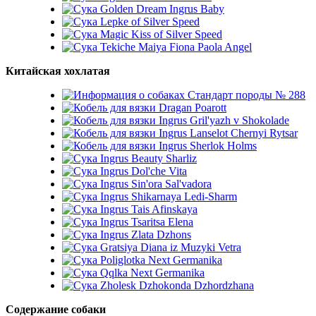
Golden Dream Ingrus Baby
Lepke of Silver Speed
Magic Kiss of Silver Speed
Tekiche Maiya Fiona Paola Angel
Китайская хохлатая
Стандарт породы № 288
Dragan Poarott
Ingrus Gril'yazh v Shokolade
Ingrus Lanselot Chernyi Rytsar
Ingrus Sherlok Holms
Ingrus Beauty Sharliz
Ingrus Dol'che Vita
Ingrus Sin'ora Sal'vadora
Ingrus Shikarnaya Ledi-Sharm
Ingrus Tais Afinskaya
Ingrus Tsaritsa Elena
Ingrus Zlata Dzhons
Gratsiya Diana iz Muzyki Vetra
Poliglotka Next Germanika
Qqlka Next Germanika
Zholesk Dzhokonda Dzhordzhana
Содержание собаки