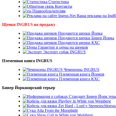
Статистика
Контакты
Правообладателям
Ваша реклама на IngR
Щенки INGRUS на продажу
Продаются щенки Йорка
Продаются щенки Бивер Йорка
Продаются щенки КХС
Гарантии и цены на щенков
Экспорт собак INGRUS
Племенная книга INGRUS
Чемпионы INGRUS
Племенная книга Йорков
Племенная книга КХС
Бивер Йоркширский терьер
Стандарт Бивер Йорк терь
Playboy in White von Weinberg
Zet Hard - Lord v Sternenschloess
Aila From the Moonlight
Show Girl in White von Weinberg