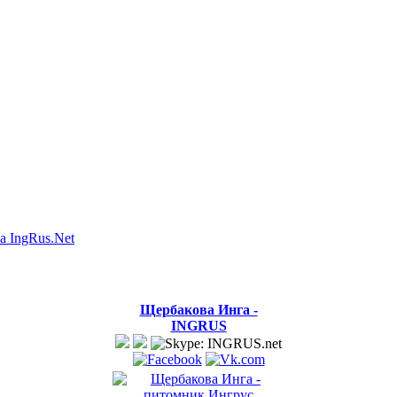
а IngRus.Net
Щербакова Инга -
INGRUS