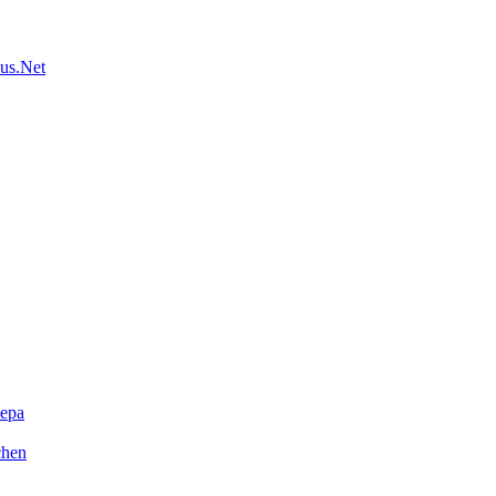
us.Net
ера
chen