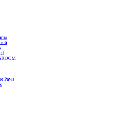
ипы
атой
s
al
Z GROOM
re Paws
s