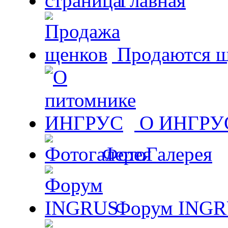
Главная
Продаются щ
О ИНГРУ
ФотоГалерея
Форум ING