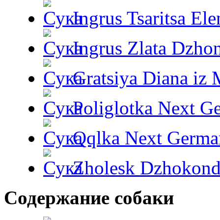
Ingrus Tsaritsa Ele
Ingrus Zlata Dzho
Gratsiya Diana iz 
Poliglotka Next G
Qqlka Next Germa
Zholesk Dzhokond
Содержание собаки