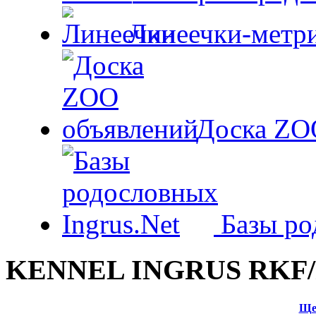
Линеечки-метри
Доска ZO
Базы ро
KENNEL INGRUS RKF/
Ще