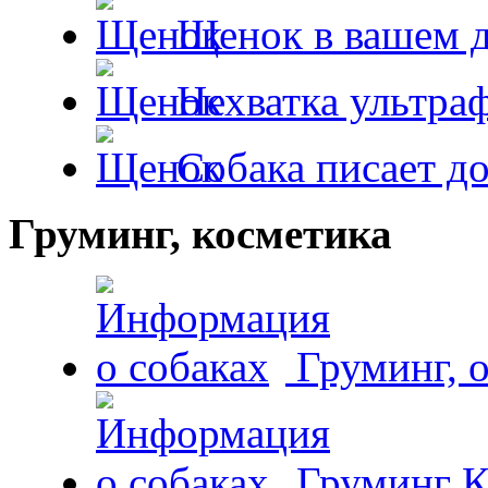
Щенок в вашем 
Нехватка ультра
Собака писает д
Груминг, косметика
Груминг, 
Груминг К