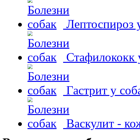
Лептоспироз у
Стафилококк у
Гастрит у соб
Васкулит - к