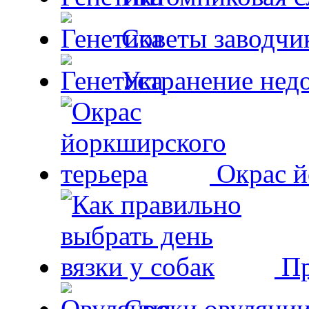
Советы заводчи
Устранение недо
Окрас й
Пр
Сроки овуляции