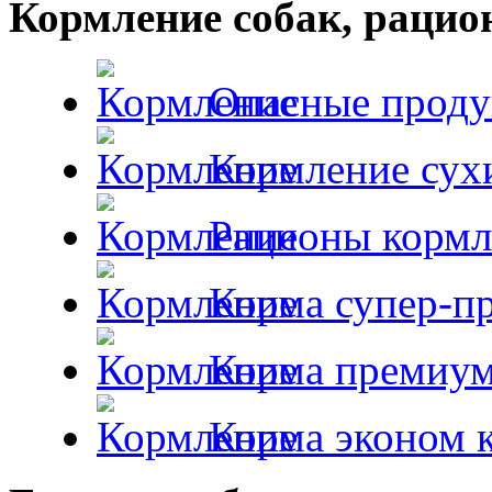
Кормление собак, раци
Опасные проду
Кормление сух
Рационы кормл
Корма супер-пр
Корма премиум
Корма эконом к