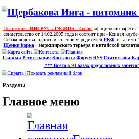
Питомник -
ИНГРУС / INGRUS
- Kennel
официально зарегис
свидетельство от 14.02.2005 года и состоит при «Кеннел клу
Собаководства, одного из членов учредителей
РКФ
, и таким 
Щенки йорка
– йоркширского терьера и китайской хохлатой
Главная
Регистрация
Контакты
Форум
RSS
Статистика
Ка
*** Всего в
93
базах родословных зарегис
Рaзделы
Главное меню