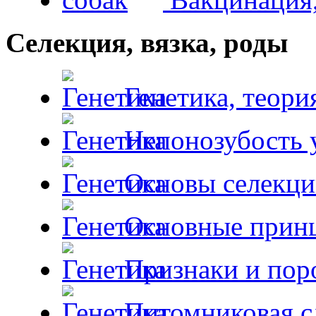
Селекция, вязка, роды
Генетика, теори
Непонозубость 
Основы селекци
Основные принц
Признаки и пор
Питомниковая с