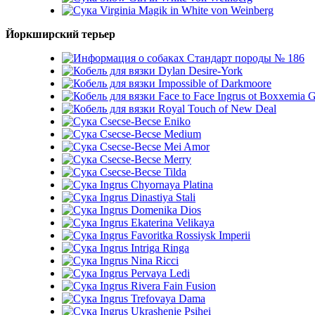
Virginia Magik in White von Weinberg
Йоркширский терьер
Стандарт породы № 186
Dylan Desire-York
Impossible of Darkmoore
Face to Face Ingrus ot Boxxemia 
Royal Touch of New Deal
Csecse-Becse Eniko
Csecse-Becse Medium
Csecse-Becse Mei Amor
Csecse-Becse Merry
Csecse-Becse Tilda
Ingrus Chyornaya Platina
Ingrus Dinastiya Stali
Ingrus Domenika Dios
Ingrus Ekaterina Velikaya
Ingrus Favoritka Rossiysk Imperii
Ingrus Intriga Ringa
Ingrus Nina Ricci
Ingrus Pervaya Ledi
Ingrus Rivera Fain Fusion
Ingrus Trefovaya Dama
Ingrus Ukrashenie Psihei