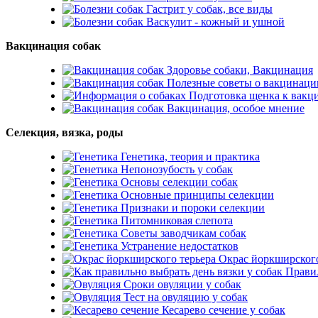
Гастрит у собак, все виды
Васкулит - кожный и ушной
Вакцинация собак
Здоровье собаки, Вакцинация
Полезные советы о вакцинаци
Подготовка щенка к вакц
Вакцинация, особое мнение
Селекция, вязка, роды
Генетика, теория и практика
Непонозубость у собак
Основы селекции собак
Основные принципы селекции
Признаки и пороки селекции
Питомниковая слепота
Советы заводчикам собак
Устранение недостатков
Окрас йоркширского
Правил
Сроки овуляции у собак
Тест на овуляцию у собак
Кесарево сечение у собак