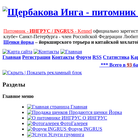
Питомник -
ИНГРУС / INGRUS
- Kennel
официально зарегис
клубе» Санкт-Петербурга - член Российской Федерации Любит
Щенки йорка
– йоркширского терьера и китайской хохлатой
Главная
Регистрация
Контакты
Форум
RSS
Статистика
Ка
*** Всего в
93
ба
Рaзделы
Главное меню
Главная
Продаются щенки Йорка
О ИНГРУС
ФотоГалерея
Форум INGRUS
Услуги груминга