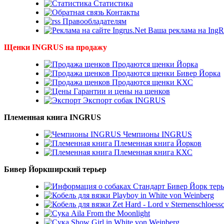
Статистика
Контакты
Правообладателям
Ваша реклама на IngR
Щенки INGRUS на продажу
Продаются щенки Йорка
Продаются щенки Бивер Йорка
Продаются щенки КХС
Гарантии и цены на щенков
Экспорт собак INGRUS
Племенная книга INGRUS
Чемпионы INGRUS
Племенная книга Йорков
Племенная книга КХС
Бивер Йоркширский терьер
Стандарт Бивер Йорк терь
Playboy in White von Weinberg
Zet Hard - Lord v Sternenschloess
Aila From the Moonlight
Show Girl in White von Weinberg