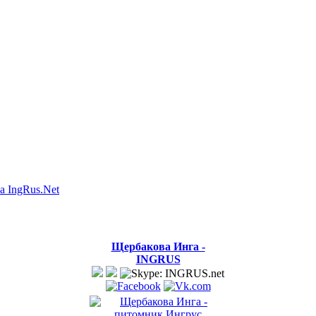
а IngRus.Net
Щербакова Инга -
INGRUS