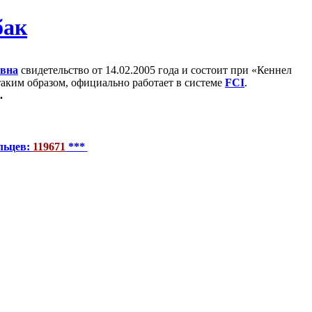
евна
свидетельство от 14.02.2005 года и состоит при «Кеннел
 таким образом, официально работает в системе
FCI
.
.
льцев:
119671
***