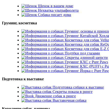
Щенок в вашем доме
Нехватка ультрафиолета
Собака писает дома
Груминг, косметика
Груминг, основы и принц
Груминг Китайской Хохл
Косметика для собак Vellu
Косметика для собак ReQu
Косметика для собак E-
Подтёки под глазами
Секреты длинной шерсти
Груминг КХС с Pure Paws
Груминг КХС (PUFF) с Pu
Груминг Йорка с Pure Paw
Подготовка к выставке
Подготовка собаки к выставке
Секреты показа в ринге
Движение собак в ринге
Выставочная собака
Кормление собак, рационы