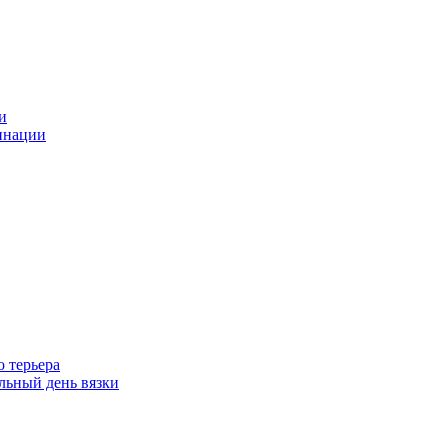
и
инации
 терьера
ьный день вязки