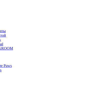
ипы
атой
s
al
Z GROOM
re Paws
s