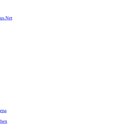
us.Net
ера
chen