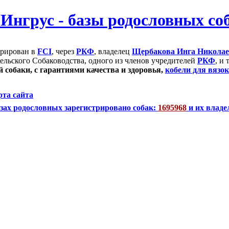
трирован в
FCI
, через
РКФ
, владелец
Щербакова Инга Никола
ельского Собаководства, одного из членов учредителей
РКФ
, и
 собаки, с гарантиями качества и здоровья,
кобели для вязок
рта сайта
зах родословных зарегистрировано собак:
1695968
и их владе