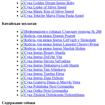
Golden Dream Ingrus Baby
Lepke of Silver Speed
Magic Kiss of Silver Speed
Tekiche Maiya Fiona Paola Angel
Китайская хохлатая
Стандарт породы № 288
Dragan Poarott
Ingrus Gril'yazh v Shokolade
Ingrus Lanselot Chernyi Rytsar
Ingrus Sherlok Holms
Ingrus Beauty Sharliz
Ingrus Dol'che Vita
Ingrus Sin'ora Sal'vadora
Ingrus Shikarnaya Ledi-Sharm
Ingrus Tais Afinskaya
Ingrus Tsaritsa Elena
Ingrus Zlata Dzhons
Gratsiya Diana iz Muzyki Vetra
Poliglotka Next Germanika
Qqlka Next Germanika
Zholesk Dzhokonda Dzhordzhana
Содержание собаки