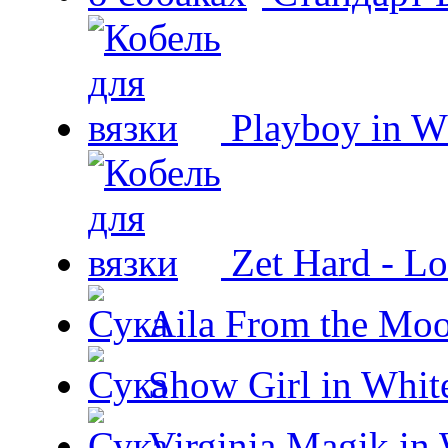
Playboy in W
Zet Hard - Lo
Aila From the Moo
Show Girl in Whit
Virginia Magik in