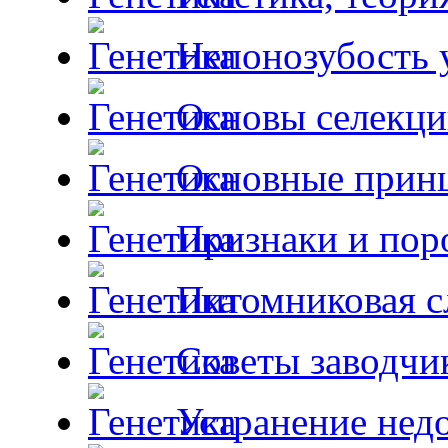
Непонозубость 
Основы селекци
Основные принц
Признаки и пор
Питомниковая с
Советы заводчи
Устранение недо