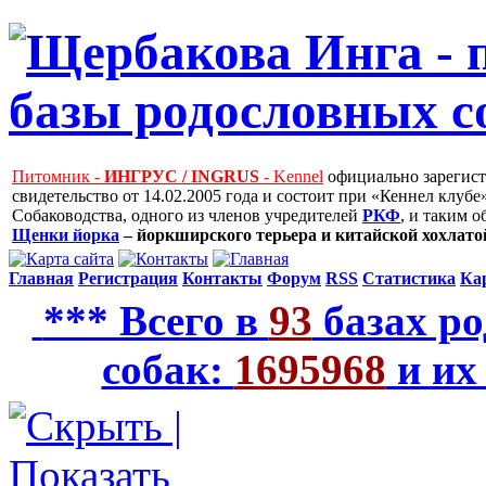
Питомник -
ИНГРУС / INGRUS
- Kennel
официально зарегис
свидетельство от 14.02.2005 года и состоит при «Кеннел клу
Собаководства, одного из членов учредителей
РКФ
, и таким 
Щенки йорка
– йоркширского терьера и китайской хохлатой
Главная
Регистрация
Контакты
Форум
RSS
Статистика
Ка
*** Всего в
93
базах ро
собак:
1695968
и их