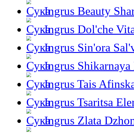
Ingrus Beauty Shar
Ingrus Dol'che Vit
Ingrus Sin'ora Sal'
Ingrus Shikarnaya
Ingrus Tais Afinsk
Ingrus Tsaritsa Ele
Ingrus Zlata Dzho