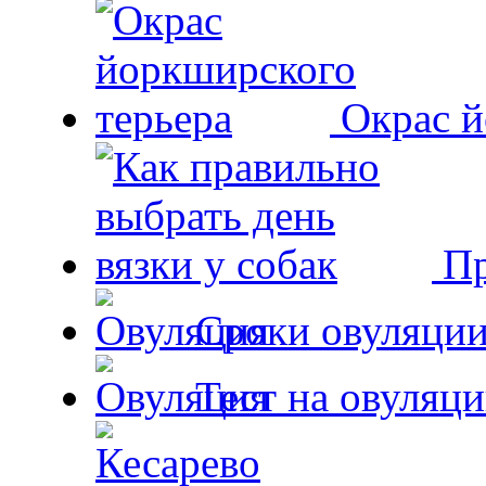
Окрас й
Пр
Сроки овуляции
Тест на овуляци