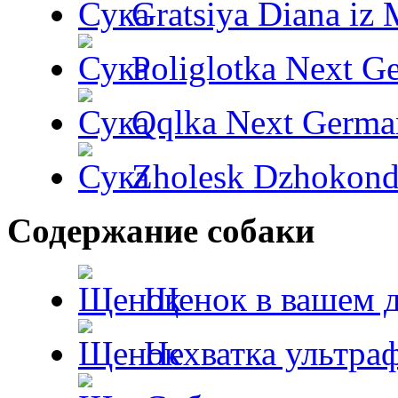
Gratsiya Diana iz 
Poliglotka Next G
Qqlka Next Germa
Zholesk Dzhokond
Содержание собаки
Щенок в вашем 
Нехватка ультра