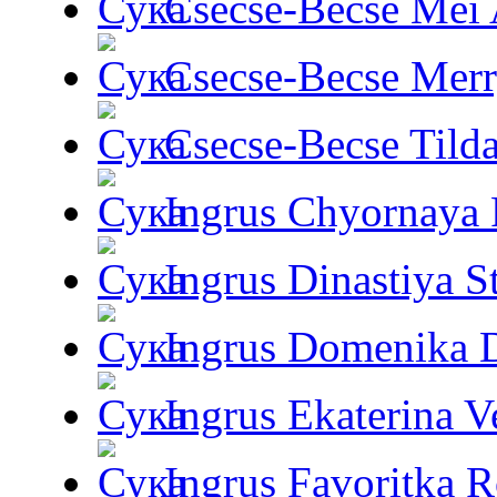
Csecse-Becse Mei
Csecse-Becse Mer
Csecse-Becse Tild
Ingrus Chyornaya P
Ingrus Dinastiya St
Ingrus Domenika 
Ingrus Ekaterina V
Ingrus Favoritka R