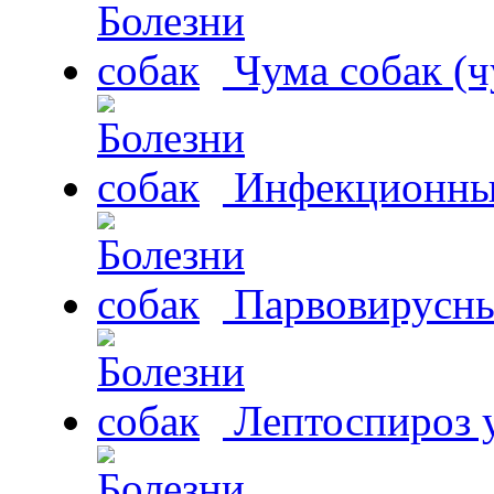
Чума собак (ч
Инфекционный
Парвовирусны
Лептоспироз у