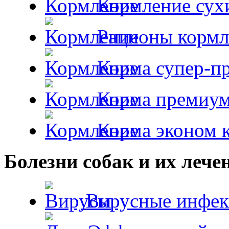
Кормление сух
Рационы кормл
Корма супер-пр
Корма премиум
Корма эконом к
Болезни собак и их лече
Вирусные инфек