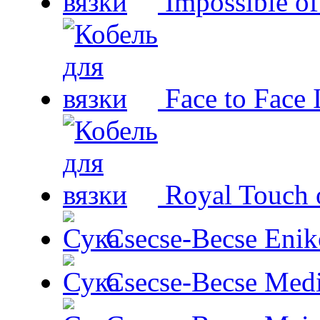
Impossible o
Face to Face 
Royal Touch 
Csecse-Becse Enik
Csecse-Becse Med