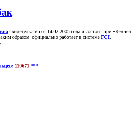
евна
свидетельство от 14.02.2005 года и состоит при «Кеннел
 таким образом, официально работает в системе
FCI
.
.
льцев:
119671
***