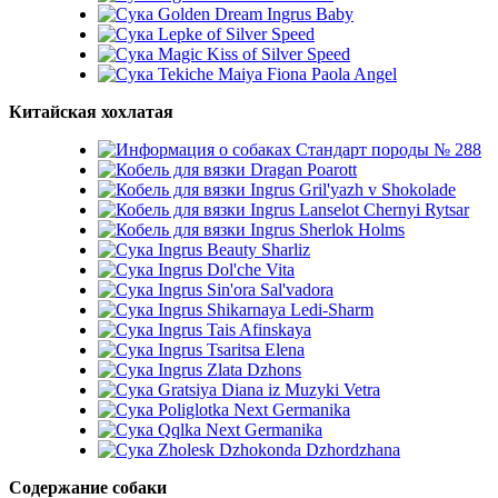
Golden Dream Ingrus Baby
Lepke of Silver Speed
Magic Kiss of Silver Speed
Tekiche Maiya Fiona Paola Angel
Китайская хохлатая
Стандарт породы № 288
Dragan Poarott
Ingrus Gril'yazh v Shokolade
Ingrus Lanselot Chernyi Rytsar
Ingrus Sherlok Holms
Ingrus Beauty Sharliz
Ingrus Dol'che Vita
Ingrus Sin'ora Sal'vadora
Ingrus Shikarnaya Ledi-Sharm
Ingrus Tais Afinskaya
Ingrus Tsaritsa Elena
Ingrus Zlata Dzhons
Gratsiya Diana iz Muzyki Vetra
Poliglotka Next Germanika
Qqlka Next Germanika
Zholesk Dzhokonda Dzhordzhana
Содержание собаки