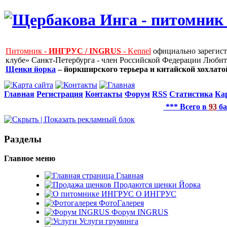
Питомник -
ИНГРУС / INGRUS
- Kennel
официально зарегис
клубе» Санкт-Петербурга - член Российской Федерации Любит
Щенки йорка
– йоркширского терьера и китайской хохлатой
Главная
Регистрация
Контакты
Форум
RSS
Статистика
Ка
*** Всего в
93
ба
Рaзделы
Главное меню
Главная
Продаются щенки Йорка
О ИНГРУС
ФотоГалерея
Форум INGRUS
Услуги груминга