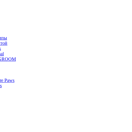
ипы
атой
s
al
Z GROOM
re Paws
s