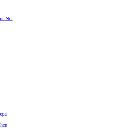
us.Net
ера
chen