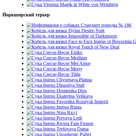
Virginia Magik in White von Weinberg
Йоркширский терьер
Стандарт породы № 186
Dylan Desire-York
Impossible of Darkmoore
Face to Face Ingrus ot Boxxemia 
Royal Touch of New Deal
Csecse-Becse Eniko
Csecse-Becse Medium
Csecse-Becse Mei Amor
Csecse-Becse Merry
Csecse-Becse Tilda
Ingrus Chyornaya Platina
Ingrus Dinastiya Stali
Ingrus Domenika Dios
Ingrus Ekaterina Velikaya
Ingrus Favoritka Rossiysk Imperii
Ingrus Intriga Ringa
Ingrus Nina Ricci
Ingrus Pervaya Ledi
Ingrus Rivera Fain Fusion
Ingrus Trefovaya Dama
Ingrus Ukrashenie Psihei