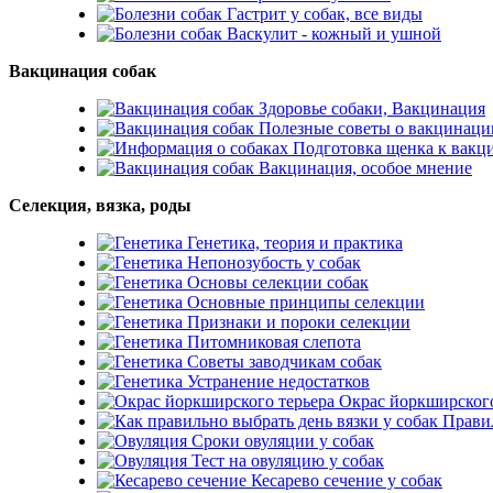
Гастрит у собак, все виды
Васкулит - кожный и ушной
Вакцинация собак
Здоровье собаки, Вакцинация
Полезные советы о вакцинаци
Подготовка щенка к вакц
Вакцинация, особое мнение
Селекция, вязка, роды
Генетика, теория и практика
Непонозубость у собак
Основы селекции собак
Основные принципы селекции
Признаки и пороки селекции
Питомниковая слепота
Советы заводчикам собак
Устранение недостатков
Окрас йоркширского
Правил
Сроки овуляции у собак
Тест на овуляцию у собак
Кесарево сечение у собак