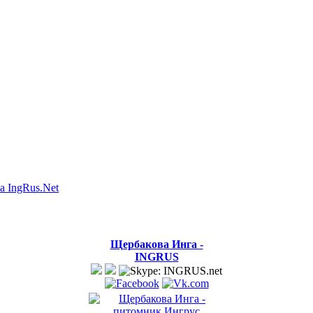
а IngRus.Net
Щербакова Инга -
INGRUS