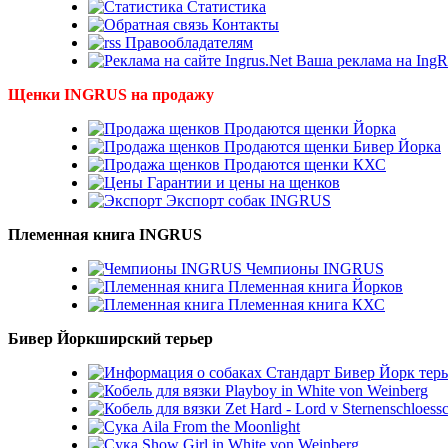
Статистика
Контакты
Правообладателям
Ваша реклама на IngR
Щенки INGRUS на продажу
Продаются щенки Йорка
Продаются щенки Бивер Йорка
Продаются щенки КХС
Гарантии и цены на щенков
Экспорт собак INGRUS
Племенная книга INGRUS
Чемпионы INGRUS
Племенная книга Йорков
Племенная книга КХС
Бивер Йоркширский терьер
Стандарт Бивер Йорк терь
Playboy in White von Weinberg
Zet Hard - Lord v Sternenschloess
Aila From the Moonlight
Show Girl in White von Weinberg