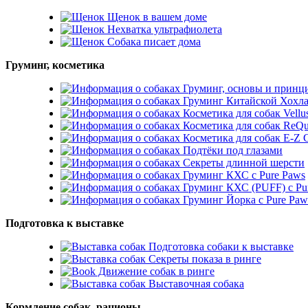
Щенок в вашем доме
Нехватка ультрафиолета
Собака писает дома
Груминг, косметика
Груминг, основы и принц
Груминг Китайской Хохл
Косметика для собак Vellu
Косметика для собак ReQu
Косметика для собак E-
Подтёки под глазами
Секреты длинной шерсти
Груминг КХС с Pure Paws
Груминг КХС (PUFF) с Pu
Груминг Йорка с Pure Paw
Подготовка к выставке
Подготовка собаки к выставке
Секреты показа в ринге
Движение собак в ринге
Выставочная собака
Кормление собак, рационы