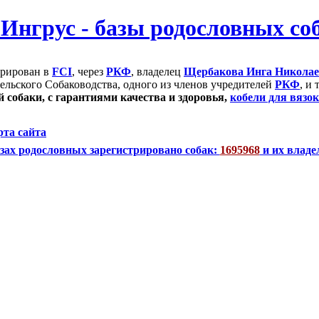
трирован в
FCI
, через
РКФ
, владелец
Щербакова Инга Никола
ельского Собаководства, одного из членов учредителей
РКФ
, и
 собаки, с гарантиями качества и здоровья,
кобели для вязок
рта сайта
зах родословных зарегистрировано собак:
1695968
и их владе