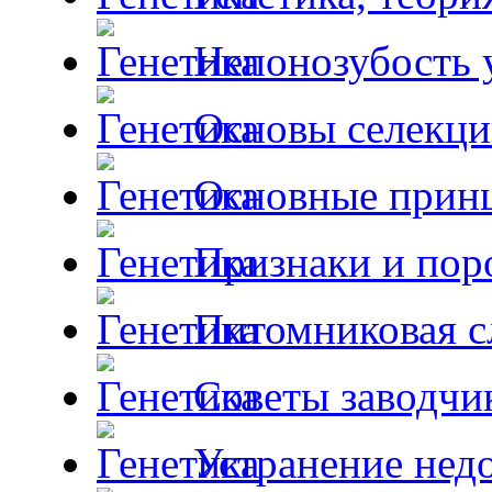
Непонозубость 
Основы селекци
Основные принц
Признаки и пор
Питомниковая с
Советы заводчи
Устранение недо