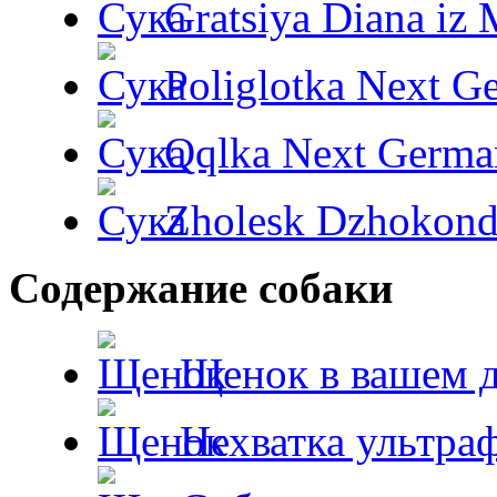
Gratsiya Diana iz 
Poliglotka Next G
Qqlka Next Germa
Zholesk Dzhokond
Содержание собаки
Щенок в вашем 
Нехватка ультра