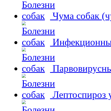
Чума собак (ч
Инфекционный
Парвовирусны
Лептоспироз у