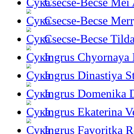
Csecse-Becse Mei
Csecse-Becse Mer
Csecse-Becse Tild
Ingrus Chyornaya P
Ingrus Dinastiya St
Ingrus Domenika 
Ingrus Ekaterina V
Ingrus Favoritka R