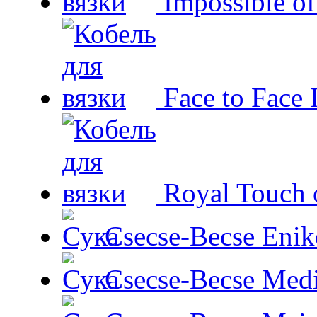
Impossible o
Face to Face 
Royal Touch 
Csecse-Becse Enik
Csecse-Becse Med