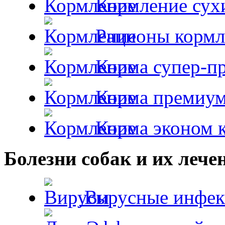
Кормление сух
Рационы кормл
Корма супер-пр
Корма премиум
Корма эконом к
Болезни собак и их лече
Вирусные инфек