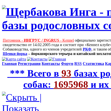
Питомник -
ИНГРУС / INGRUS
- Kennel
официально зарегис
свидетельство от 14.02.2005 года и состоит при «Кеннел клу
Собаководства, одного из членов учредителей
РКФ
, и таким 
Щенки йорка
– йоркширского терьера и китайской хохлатой
Главная
Регистрация
Контакты
Форум
RSS
Статистика
Ка
*** Всего в
93
базах ро
собак:
1695968
и их