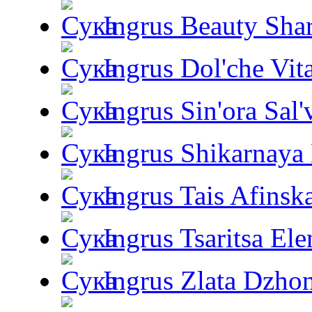
Ingrus Beauty Shar
Ingrus Dol'che Vit
Ingrus Sin'ora Sal'
Ingrus Shikarnaya
Ingrus Tais Afinsk
Ingrus Tsaritsa Ele
Ingrus Zlata Dzho