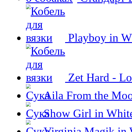
Playboy in W
Zet Hard - Lo
Aila From the Moo
Show Girl in Whit
Virginia Magik in