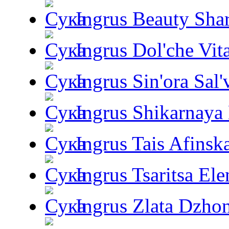
Ingrus Beauty Shar
Ingrus Dol'che Vit
Ingrus Sin'ora Sal'
Ingrus Shikarnaya
Ingrus Tais Afinsk
Ingrus Tsaritsa Ele
Ingrus Zlata Dzho