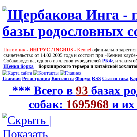
Питомник -
ИНГРУС / INGRUS
- Kennel
официально зарегис
свидетельство от 14.02.2005 года и состоит при «Кеннел клу
Собаководства, одного из членов учредителей
РКФ
, и таким 
Щенки йорка
– йоркширского терьера и китайской хохлатой
Главная
Регистрация
Контакты
Форум
RSS
Статистика
Ка
*** Всего в
93
базах ро
собак:
1695968
и их