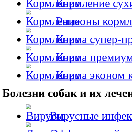
Кормление сух
Рационы кормл
Корма супер-пр
Корма премиум
Корма эконом к
Болезни собак и их лече
Вирусные инфек