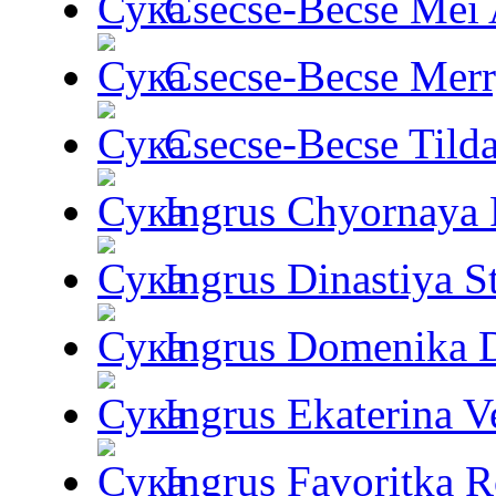
Csecse-Becse Mei
Csecse-Becse Mer
Csecse-Becse Tild
Ingrus Chyornaya P
Ingrus Dinastiya St
Ingrus Domenika 
Ingrus Ekaterina V
Ingrus Favoritka R