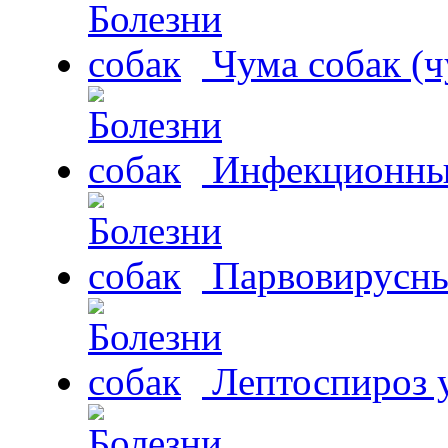
Чума собак (ч
Инфекционный
Парвовирусны
Лептоспироз у