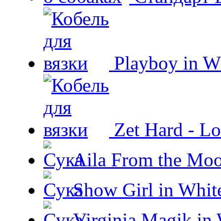
Playboy in W
Zet Hard - Lo
Aila From the Moo
Show Girl in Whit
Virginia Magik in