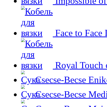
Impossible o
Face to Face 
Royal Touch 
Csecse-Becse Enik
Csecse-Becse Med