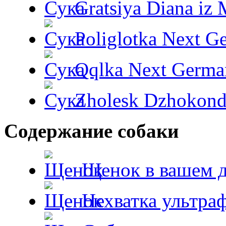
Gratsiya Diana iz 
Poliglotka Next G
Qqlka Next Germa
Zholesk Dzhokond
Содержание собаки
Щенок в вашем 
Нехватка ультра